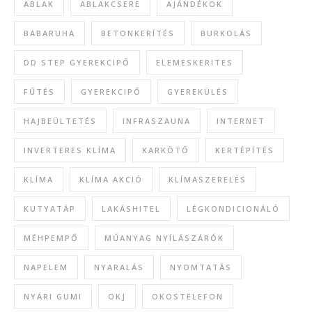
ABLAK
ABLAKCSERE
AJÁNDÉKOK
BABARUHA
BETONKERÍTÉS
BURKOLÁS
DD STEP GYEREKCIPŐ
ELEMESKERITES
FŰTÉS
GYEREKCIPŐ
GYEREKÜLÉS
HAJBEÜLTETÉS
INFRASZAUNA
INTERNET
INVERTERES KLÍMA
KARKÖTŐ
KERTÉPÍTÉS
KLÍMA
KLÍMA AKCIÓ
KLÍMASZERELÉS
KUTYATÁP
LAKÁSHITEL
LÉGKONDICIONÁLÓ
MÉHPEMPŐ
MŰANYAG NYÍLÁSZÁRÓK
NAPELEM
NYARALÁS
NYOMTATÁS
NYÁRI GUMI
OKJ
OKOSTELEFON