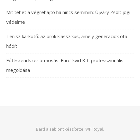
Mit tehet a végrehajtó ha nincs semmim: Újváry Zsolt jogi
védelme
Tenisz karkötő: az örök klasszikus, amely generációk óta
hódít
Fűtésrendszer átmosás: Eurolikvid Kft. professzionális
megoldása
Bard a sablont készítette:
WP Royal
.