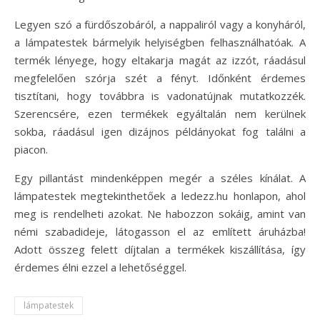
Legyen szó a fürdőszobáról, a nappaliról vagy a konyháról,
a lámpatestek bármelyik helyiségben felhasználhatóak. A
termék lényege, hogy eltakarja magát az izzót, ráadásul
megfelelően szórja szét a fényt.
Időnként érdemes
tisztítani, hogy továbbra is vadonatújnak mutatkozzék.
Szerencsére, ezen termékek egyáltalán nem kerülnek
sokba, ráadásul igen dizájnos példányokat fog találni a
piacon.
Egy pillantást mindenképpen megér a széles kínálat. A
lámpatestek megtekinthetőek a ledezz.hu honlapon, ahol
meg is rendelheti azokat. Ne habozzon sokáig, amint van
némi szabadideje, látogasson el az említett áruházba!
Adott összeg felett díjtalan a termékek kiszállítása, így
érdemes élni ezzel a lehetőséggel.
lámpatestek