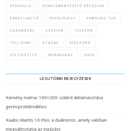
PEDROLLO
PENÉSZMENTESÍTŐ KÉSZÜLÉK
PÁRÁTLANÍTÓ
REPÜLŐJEGY
SAMSUNG TOK
SZAUNÁZÁS
SZERVER
TELEFON
TÉLI GUMI
UTAZÁS
VÍZSZŰRŐ
VÍZTISZTÍTÓ
WEBÁRUHÁZ
ÜVEG
LEGUTÓBBI BEJEGYZÉSEK
Kemény matrac 160×200: szilárd alátámasztása
gerincproblémákhoz
Kaabo Mantis 10 Plus: a duálmotor, amely valóban
megváltoztatja az ingázást