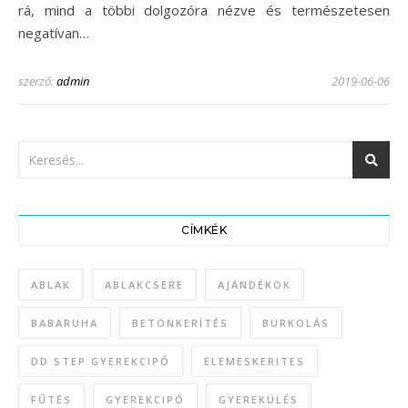
rá, mind a többi dolgozóra nézve és természetesen
negatívan…
szerző:
admin
2019-06-06
CÍMKÉK
ABLAK
ABLAKCSERE
AJÁNDÉKOK
BABARUHA
BETONKERÍTÉS
BURKOLÁS
DD STEP GYEREKCIPŐ
ELEMESKERITES
FŰTÉS
GYEREKCIPŐ
GYEREKÜLÉS