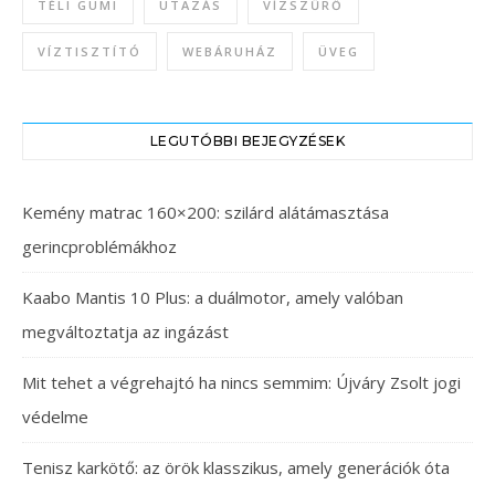
TÉLI GUMI
UTAZÁS
VÍZSZŰRŐ
VÍZTISZTÍTÓ
WEBÁRUHÁZ
ÜVEG
LEGUTÓBBI BEJEGYZÉSEK
Kemény matrac 160×200: szilárd alátámasztása
gerincproblémákhoz
Kaabo Mantis 10 Plus: a duálmotor, amely valóban
megváltoztatja az ingázást
Mit tehet a végrehajtó ha nincs semmim: Újváry Zsolt jogi
védelme
Tenisz karkötő: az örök klasszikus, amely generációk óta