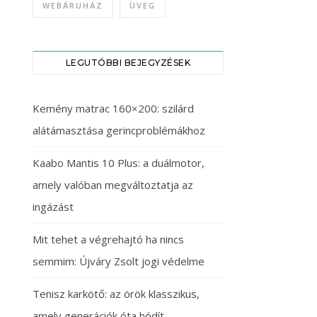
WEBÁRUHÁZ
ÜVEG
LEGUTÓBBI BEJEGYZÉSEK
Kemény matrac 160×200: szilárd
alátámasztása gerincproblémákhoz
Kaabo Mantis 10 Plus: a duálmotor,
amely valóban megváltoztatja az
ingázást
Mit tehet a végrehajtó ha nincs
semmim: Újváry Zsolt jogi védelme
Tenisz karkötő: az örök klasszikus,
amely generációk óta hódít