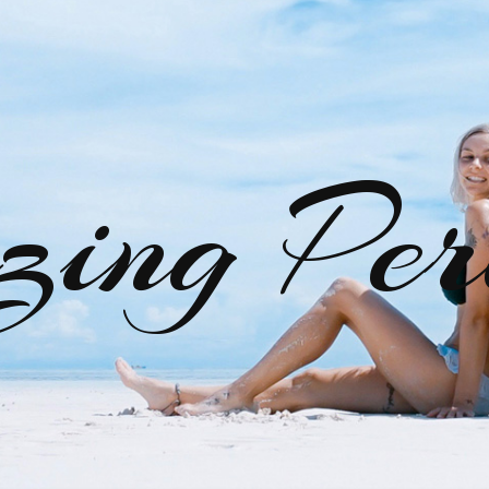
zing Per