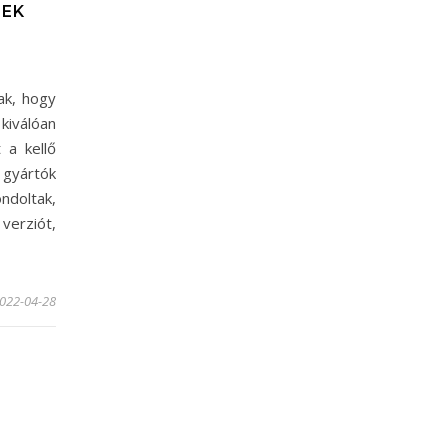
TEK
ak, hogy
kiválóan
 a kellő
gyártók
ndoltak,
erziót,
022-04-28