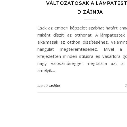
VÁLTOZATOSAK A LÁMPATES
DIZÁJNJA
Csak az emberi képzelet szabhat határt ann
miként díszíti az otthonát. A lámpatestek 
alkalmasak az otthon díszítéséhez, valamint
hangulat megteremtéséhez. Mivel a 
kifejezetten minden stílusra és vásárlóra go
nagy valószínűséggel megtalálja azt a v
amelyik…
szerző:
seditor
2