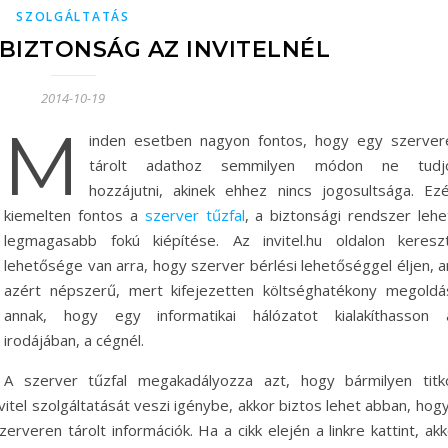
SZOLGÁLTATÁS
BIZTONSÁG AZ INVITELNÉL
2014-10-19
M
inden esetben nagyon fontos, hogy egy szerver
tárolt adathoz semmilyen módon ne tudj
hozzájutni, akinek ehhez nincs jogosultsága. Ezé
kiemelten fontos a
szerver tűzfal
, a biztonsági rendszer lehe
legmagasabb fokú kiépítése. Az invitel.hu oldalon kereszt
lehetősége van arra, hogy szerver bérlési lehetőséggel éljen, a
azért népszerű, mert kifejezetten költséghatékony megoldá
annak, hogy egy informatikai hálózatot kialakíthasson 
irodájában, a cégnél.
A szerver tűzfal megakadályozza azt, hogy bármilyen titk
vitel szolgáltatását veszi igénybe, akkor biztos lehet abban, hog
veren tárolt információk. Ha a cikk elején a linkre kattint, akk