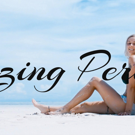
zing Per