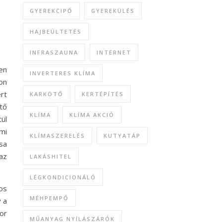
GYEREKCIPŐ
GYEREKÜLÉS
HAJBEÜLTETÉS
INFRASZAUNA
INTERNET
en
INVERTERES KLÍMA
on
rt
KARKÖTŐ
KERTÉPÍTÉS
tő
KLÍMA
KLÍMA AKCIÓ
ül
mi
KLÍMASZERELÉS
KUTYATÁP
sa
az
LAKÁSHITEL
LÉGKONDICIONÁLÓ
os
MÉHPEMPŐ
y a
or
MŰANYAG NYÍLÁSZÁRÓK