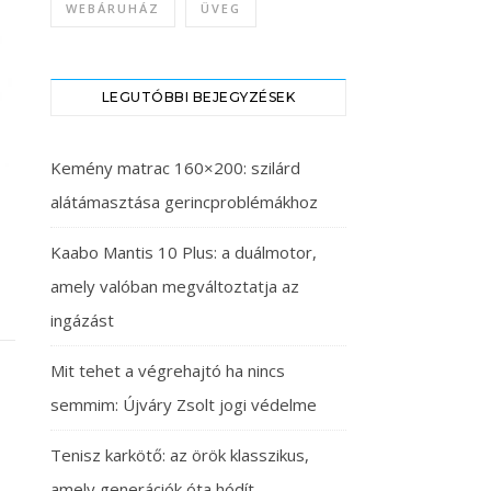
WEBÁRUHÁZ
ÜVEG
LEGUTÓBBI BEJEGYZÉSEK
Kemény matrac 160×200: szilárd
alátámasztása gerincproblémákhoz
Kaabo Mantis 10 Plus: a duálmotor,
amely valóban megváltoztatja az
ingázást
Mit tehet a végrehajtó ha nincs
semmim: Újváry Zsolt jogi védelme
Tenisz karkötő: az örök klasszikus,
amely generációk óta hódít