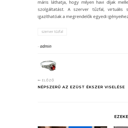
máris láthatja, hogy milyen havi díjak me
szolgáltatást. A szerver tűzfal, virtuáli
igazíthatóak a megrendelők egyedi igényeihez
szerver tűzfal
-
admin
ELŐZŐ
NÉPSZERŰ AZ EZÜST ÉKSZER VISELÉSE
EZEKE