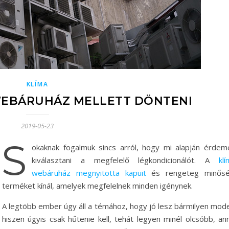
KLÍMA
WEBÁRUHÁZ MELLETT DÖNTENI
2019-05-23
S
okaknak fogalmuk sincs arról, hogy mi alapján érdem
kiválasztani a megfelelő légkondicionálót. A
kl
webáruház megnyitotta kapuit
és rengeteg minősé
terméket kínál, amelyek megfelelnek minden igénynek.
A legtöbb ember úgy áll a témához, hogy jó lesz bármilyen model
hiszen úgyis csak hűtenie kell, tehát legyen minél olcsóbb, ann