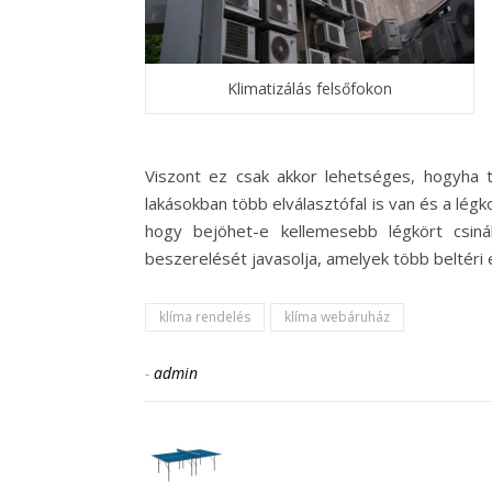
Klimatizálás felsőfokon
Viszont ez csak akkor lehetséges, hogyha t
lakásokban több elválasztófal is van és a lég
hogy bejöhet-e kellemesebb légkört csiná
beszerelését javasolja, amelyek több beltéri
klíma rendelés
klíma webáruház
-
admin