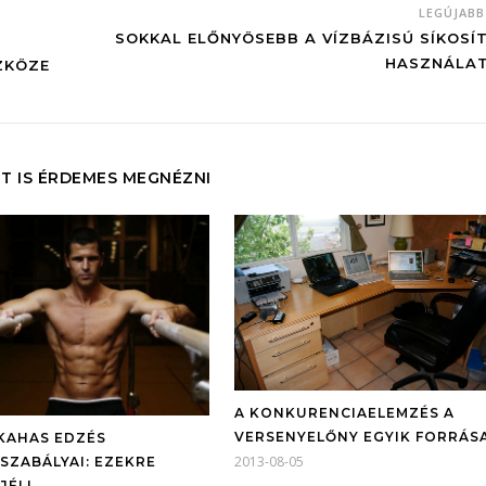
LEGÚJAB
SOKKAL ELŐNYÖSEBB A VÍZBÁZISÚ SÍKOSÍ
HASZNÁLA
ZKÖZE
T IS ÉRDEMES MEGNÉZNI
A KONKURENCIAELEMZÉS A
VERSENYELŐNY EGYIK FORRÁS
KAHAS EDZÉS
2013-08-05
SZABÁLYAI: EZEKRE
JÉL!