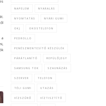
es
NAPELEM
NYARALÁS
t.
NYOMTATÁS
NYÁRI GUMI
ől
OKJ
OKOSTELEFON
 a
PEDROLLO
ni,
PENÉSZMENTESÍTŐ KÉSZÜLÉK
ók
PÁRÁTLANÍTÓ
REPÜLŐJEGY
SAMSUNG TOK
SZAUNÁZÁS
SZERVER
TELEFON
TÉLI GUMI
UTAZÁS
VÍZSZŰRŐ
VÍZTISZTÍTÓ