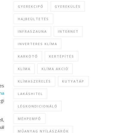
GYEREKCIPŐ
GYEREKÜLÉS
HAJBEÜLTETÉS
INFRASZAUNA
INTERNET
INVERTERES KLÍMA
KARKÖTŐ
KERTÉPÍTÉS
KLÍMA
KLÍMA AKCIÓ
KLÍMASZERELÉS
KUTYATÁP
es
íma
LAKÁSHITEL
gi
LÉGKONDICIONÁLÓ
MÉHPEMPŐ
l,
ál
MŰANYAG NYÍLÁSZÁRÓK