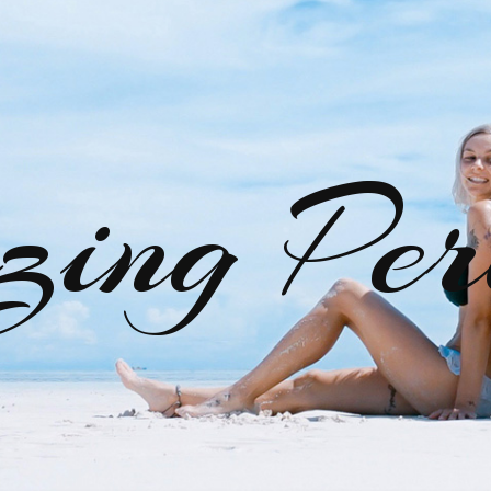
zing Per