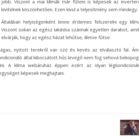
jobb. Viszont a mai klímák már fűteni is képesek az inverter
kivitelnek köszönhetően. Ezen kívül a teljesítmény sem mindegy.
Általában helyiségenként lenne érdemes felszerelni egy klímá
Viszont sokan az egész lakásba szánnak egyetlen darabot, amit
elvárják, hogy az egész házat lehűtse, illetve fűtse.
ágas, nyitott terekről van szó és kevés az elválasztó fal. Ám
kondicionáló által kibocsátott hűs levegő nem fog sehová bekopog
lni. A klíma webáruház éppen ezért az olyan légkondicionál
 egységet képesek meghajtani.