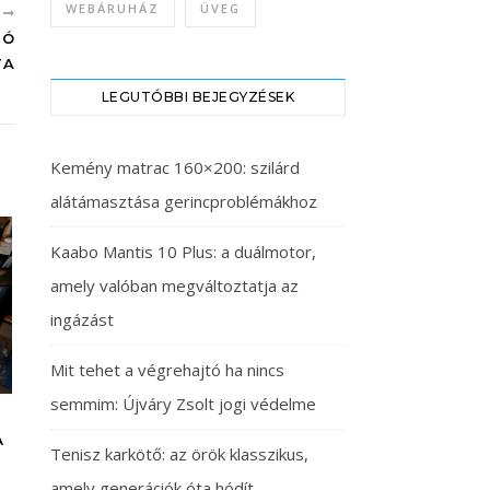
WEBÁRUHÁZ
ÜVEG
B
TÓ
TA
LEGUTÓBBI BEJEGYZÉSEK
Kemény matrac 160×200: szilárd
alátámasztása gerincproblémákhoz
Kaabo Mantis 10 Plus: a duálmotor,
amely valóban megváltoztatja az
ingázást
Mit tehet a végrehajtó ha nincs
semmim: Újváry Zsolt jogi védelme
A
Tenisz karkötő: az örök klasszikus,
amely generációk óta hódít