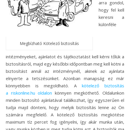
arra gondol,
hogy fel kell
keresni a
különféle
Megbízható Kötelező biztosítás
intézményeket, ajánlatot és tájékoztatást kell kérni tőlük a
biztosításról, majd egy későbbi időpontban meg kell kötni a
biztosítást annál az intézménynél, akinek az ajánlata
elnyerte a tetszésünket. Azonban manapság ez már
könnyebben is megoldható. A
kötelező biztosítás
a riskonline.hu oldalon
könnyen megköthető. Oldalunkon
minden biztosító ajánlatával találkozhat, így egyszerűen el
tudja majd dönteni, hogy melyik biztosítás lenne az Ön
számára megfelelő.
A kötelező biztosítás megkötése
maximum tíz percet fog igényelni, így akár munka után,
vagy munka közben is meg tudja kötni azt. A biztosítók ma