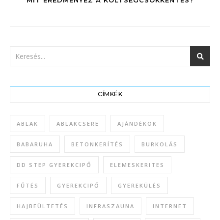
MIT EREDMÉNYEZ A KÖLTSÉGCSÖKKENTÉS?
CÍMKÉK
ABLAK
ABLAKCSERE
AJÁNDÉKOK
BABARUHA
BETONKERÍTÉS
BURKOLÁS
DD STEP GYEREKCIPŐ
ELEMESKERITES
FŰTÉS
GYEREKCIPŐ
GYEREKÜLÉS
HAJBEÜLTETÉS
INFRASZAUNA
INTERNET