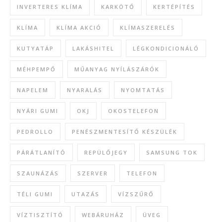
INVERTERES KLÍMA
KARKÖTŐ
KERTÉPÍTÉS
KLÍMA
KLÍMA AKCIÓ
KLÍMASZERELÉS
KUTYATÁP
LAKÁSHITEL
LÉGKONDICIONÁLÓ
MÉHPEMPŐ
MŰANYAG NYÍLÁSZÁRÓK
NAPELEM
NYARALÁS
NYOMTATÁS
NYÁRI GUMI
OKJ
OKOSTELEFON
PEDROLLO
PENÉSZMENTESÍTŐ KÉSZÜLÉK
PÁRÁTLANÍTÓ
REPÜLŐJEGY
SAMSUNG TOK
SZAUNÁZÁS
SZERVER
TELEFON
TÉLI GUMI
UTAZÁS
VÍZSZŰRŐ
VÍZTISZTÍTÓ
WEBÁRUHÁZ
ÜVEG