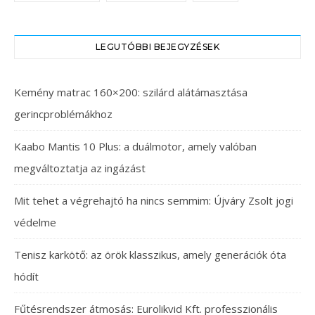
LEGUTÓBBI BEJEGYZÉSEK
Kemény matrac 160×200: szilárd alátámasztása
gerincproblémákhoz
Kaabo Mantis 10 Plus: a duálmotor, amely valóban
megváltoztatja az ingázást
Mit tehet a végrehajtó ha nincs semmim: Újváry Zsolt jogi
védelme
Tenisz karkötő: az örök klasszikus, amely generációk óta
hódít
Fűtésrendszer átmosás: Eurolikvid Kft. professzionális