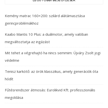
LEGUTÓBBI BEJEGYZÉSEK
Kemény matrac 160×200: szilárd alátámasztása
gerincproblémákhoz
Kaabo Mantis 10 Plus: a duálmotor, amely valóban
megváltoztatja az ingázást
Mit tehet a végrehajtó ha nincs semmim: Újváry Zsolt jogi
védelme
Tenisz karkötő: az örök klasszikus, amely generációk óta
hódít
Fűtésrendszer átmosás: Eurolikvid Kft. professzionális
megoldása