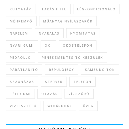
KUTYATÁP
LAKÁSHITEL
LÉGKONDICIONÁLÓ
MÉHPEMPŐ
MŰANYAG NYÍLÁSZÁRÓK
NAPELEM
NYARALÁS
NYOMTATÁS
NYÁRI GUMI
OKJ
OKOSTELEFON
PEDROLLO
PENÉSZMENTESÍTŐ KÉSZÜLÉK
PÁRÁTLANÍTÓ
REPÜLŐJEGY
SAMSUNG TOK
SZAUNÁZÁS
SZERVER
TELEFON
TÉLI GUMI
UTAZÁS
VÍZSZŰRŐ
VÍZTISZTÍTÓ
WEBÁRUHÁZ
ÜVEG