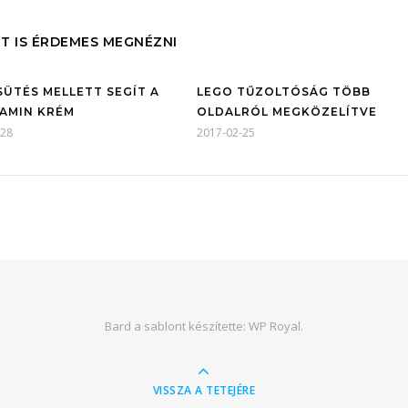
T IS ÉRDEMES MEGNÉZNI
SÜTÉS MELLETT SEGÍT A
LEGO TŰZOLTÓSÁG TÖBB
TAMIN KRÉM
OLDALRÓL MEGKÖZELÍTVE
-28
2017-02-25
Bard a sablont készítette:
WP Royal
.
VISSZA A TETEJÉRE