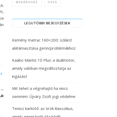
WEBÁRUHÁZ
ÜVEG
a,
t,
zba
LEGUTÓBBI BEJEGYZÉSEK
án
Kemény matrac 160×200: szilárd
alátámasztása gerincproblémákhoz
Kaabo Mantis 10 Plus: a duálmotor,
amely valóban megváltoztatja az
ingázást
Mit tehet a végrehajtó ha nincs
B
ÁR
semmim: Újváry Zsolt jogi védelme
Tenisz karkötő: az örök klasszikus,
amely generációk óta hódít