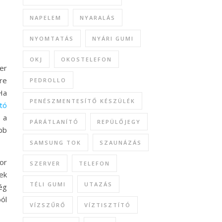
NAPELEM
NYARALÁS
NYOMTATÁS
NYÁRI GUMI
OKJ
OKOSTELEFON
er
re
PEDROLLO
 Ha
PENÉSZMENTESÍTŐ KÉSZÜLÉK
tó
 a
PÁRÁTLANÍTÓ
REPÜLŐJEGY
bb
SAMSUNG TOK
SZAUNÁZÁS
or
SZERVER
TELEFON
ek
TÉLI GUMI
UTAZÁS
ég
ól
VÍZSZŰRŐ
VÍZTISZTÍTÓ