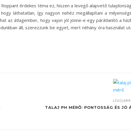
Roppant érdekes téma ez, hiszen a levegő alapvető tulajdonság
hogy láthatatlan, így nagyon nehéz megállapítani a milyenségé
athat az átlagember, hogy vajon jól jönne-e egy párátlanító a há
unkban áll, szerezzünk be egyet, mert néhány óra használat ut
LEGÚJAB
A
TALAJ PH MÉRŐ: PONTOSSÁG ÉS JÓ 