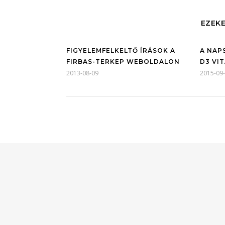
EZEKE
FIGYELEMFELKELTŐ ÍRÁSOK A
A NAP
FIRBAS-TERKEP WEBOLDALON
D3 VI
2013-08-09
2015-09