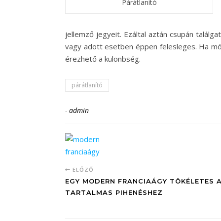
Párátlanító
jellemző jegyeit. Ezáltal aztán csupán találg
vagy adott esetben éppen felesleges. Ha mód
érezhető a különbség.
párátlanító
-
admin
ELŐZŐ
EGY MODERN FRANCIAÁGY TÖKÉLETES 
TARTALMAS PIHENÉSHEZ