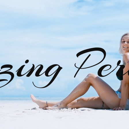
zing Per