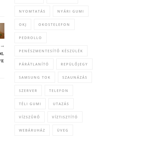
NYOMTATÁS
NYÁRI GUMI
OKJ
OKOSTELEFON
PEDROLLO
B
PENÉSZMENTESÍTŐ KÉSZÜLÉK
ÓL
VE
PÁRÁTLANÍTÓ
REPÜLŐJEGY
SAMSUNG TOK
SZAUNÁZÁS
SZERVER
TELEFON
TÉLI GUMI
UTAZÁS
VÍZSZŰRŐ
VÍZTISZTÍTÓ
WEBÁRUHÁZ
ÜVEG