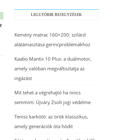
LEGUTÓBBI BEJEGYZÉSEK
Z
Kemény matrac 160×200: szilárd
alátámasztása gerincproblémákhoz
Kaabo Mantis 10 Plus: a duálmotor,
amely valóban megváltoztatja az
ingázást
Mit tehet a végrehajtó ha nincs
semmim: Újváry Zsolt jogi védelme
Tenisz karkötő: az örök klasszikus,
amely generációk óta hódít