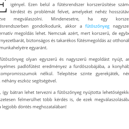
E
igényel. Ezen belül a fűtésrendszer korszerűsítése szám
kérdést és problémát felvet, amelyeket nehéz hosszútáv
zve megválaszolni. Mindenesetre, ha egy korsze
tésrendszerben gondolkodunk, akkor a
fűtőszőnyeg
nagysze
ternatív megoldás lehet. Nemcsak azért, mert korszerű, de egyb
rnyezetbarát, biztonságos és takarékos fűtésmegoldás az otthoná
 munkahelyére egyaránt.
fűtőszőnyeg olyan egyszerű és nagyszerű megoldást nyújt, a
nyelmes padlófűtést eredményez a fürdőszobájába, a konyháb
ompromisszumok nélkül. Telepítése szinte gyerekjáték, né
, néhány eszköz segítségével.
 így bátran lehet tervezni a fűtőszőnyeg nyújtotta lehetőségekke
etesen felmerülhet több kérdés is, de ezek megválaszolásáb
 a legjobb döntés meghozatalában!