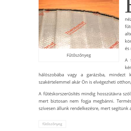
né
fű
al
kö
és
Fűtőszőnyeg
A 
ké
hálószobába vagy a garázsba, mindezt k
szakértelemmel akár Ön is elvégezheti otthon
A fűtéskorszerűsítés mindig hosszútávra szól,
mert biztosan nem fogja megbánni. Termész
szívesen állunk rendelkezésre, mert segítünk
fűtőszőnyeg