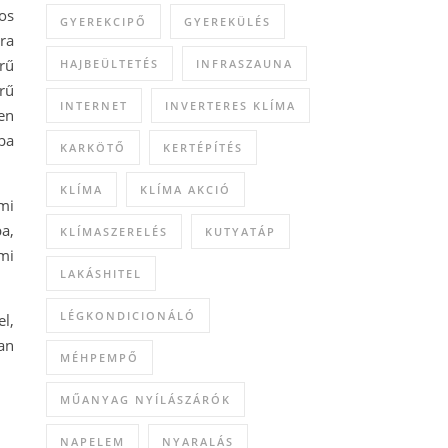
os
GYEREKCIPŐ
GYEREKÜLÉS
ra
rű
HAJBEÜLTETÉS
INFRASZAUNA
rű
INTERNET
INVERTERES KLÍMA
en
ba
KARKÖTŐ
KERTÉPÍTÉS
KLÍMA
KLÍMA AKCIÓ
mi
a,
KLÍMASZERELÉS
KUTYATÁP
mi
LAKÁSHITEL
LÉGKONDICIONÁLÓ
l,
an
MÉHPEMPŐ
MŰANYAG NYÍLÁSZÁRÓK
NAPELEM
NYARALÁS