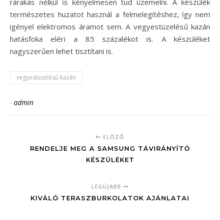
rárakás nélkül is kényelmesen tud üzemelni. A készülék
természetes huzatot használ a felmelegítéshez, így nem
igényel elektromos áramot sem. A vegyestüzelésű kazán
hatásfoka eléri a 85 százalékot is. A készüléket
nagyszerűen lehet tisztítani is.
vegyestüzelésű kazán
-
admin
ELŐZŐ
RENDELJE MEG A SAMSUNG TÁVIRÁNYÍTÓ
KÉSZÜLÉKET
LEGÚJABB
KIVÁLÓ TERASZBURKOLATOK AJÁNLATAI