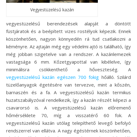
Vegyestüzelésű kazán
vegyestüzelésű berendezések alapját a döntött
füstjáratok és a beépített vizes rostélyok képezik. Ennek
köszönhetően, nagyon könnyedén rá tud csatlakozni a
kéményre. Az ajtaján még egy védelmi ajtó is található, így
még jobban szigetelve van a rendszer. A kazánlemezek
vastagsága 6 mm. Kőzetgyapottal van kibélelve, így
minimálisra csökkenthető a hőveszteség. A
vegyestüzelésű kazán egészen 700 fokig
hőálló. Szilárd
tüzelőanyagok égetésére van tervezve, mint a kőszén,
barnaszén és a fa.
A vegyestüzelésű kazán termikus
huzatszabályzóval rendelkezik, így a kazán részét képezi a
csavarorsó is. A vegyestüzelésű kazán előremenő
hőmérséklete 70, míg a visszatérő 60 fok. A
vegyestüzelésű kazán utólag telepíthető levegő befolyó
rendszerrel van ellátva. A nagy égéstérnek köszönhetően,