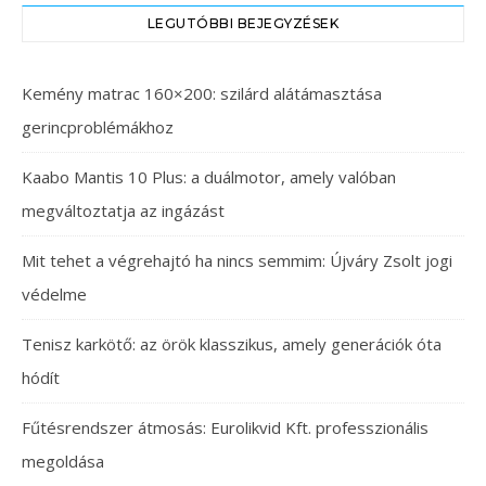
LEGUTÓBBI BEJEGYZÉSEK
Kemény matrac 160×200: szilárd alátámasztása
gerincproblémákhoz
Kaabo Mantis 10 Plus: a duálmotor, amely valóban
megváltoztatja az ingázást
Mit tehet a végrehajtó ha nincs semmim: Újváry Zsolt jogi
védelme
Tenisz karkötő: az örök klasszikus, amely generációk óta
hódít
Fűtésrendszer átmosás: Eurolikvid Kft. professzionális
megoldása