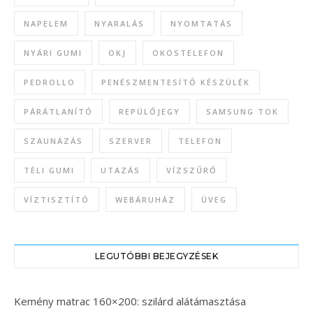
NAPELEM
NYARALÁS
NYOMTATÁS
NYÁRI GUMI
OKJ
OKOSTELEFON
PEDROLLO
PENÉSZMENTESÍTŐ KÉSZÜLÉK
PÁRÁTLANÍTÓ
REPÜLŐJEGY
SAMSUNG TOK
SZAUNÁZÁS
SZERVER
TELEFON
TÉLI GUMI
UTAZÁS
VÍZSZŰRŐ
VÍZTISZTÍTÓ
WEBÁRUHÁZ
ÜVEG
LEGUTÓBBI BEJEGYZÉSEK
Kemény matrac 160×200: szilárd alátámasztása