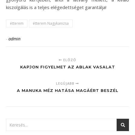
kiszolgálás is a teljes elégedettséget garantálja!
étterem
étterem ​N​agykanizsa
-
admin
ELŐZŐ
KAPJON FIGYELMET AZ ABLAK VASALAT
LEGÚJABB
A MANUKA MÉZ HATÁSA MAGÁÉRT BESZÉL