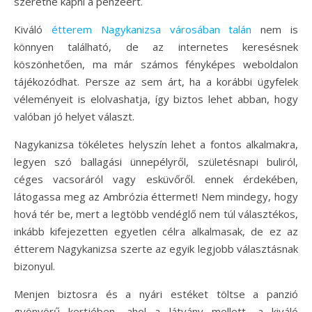
szeretné kapni a pénzéért.
Kiváló
étterem Nagykanizsa városában talán
nem is
könnyen található, de az internetes keresésnek
köszönhetően, ma már számos fényképes weboldalon
tájékozódhat. Persze az sem árt, ha a korábbi ügyfelek
véleményeit is elolvashatja, így biztos lehet abban, hogy
valóban jó helyet választ.
Nagykanizsa tökéletes helyszín lehet a fontos alkalmakra,
legyen szó ballagási ünnepélyről, születésnapi buliról,
céges vacsoráról vagy esküvőről. ennek érdekében,
látogassa meg az Ambrózia éttermet! Nem mindegy, hogy
hová tér be, mert a legtöbb vendéglő nem túl választékos,
inkább kifejezetten egyetlen célra alkalmasak, de ez az
étterem Nagykanizsa szerte az egyik legjobb választásnak
bizonyul.
Menjen biztosra és a nyári estéket töltse a panzió
gyönyörű kertjében, ahol a látvány mellett, a kiváló