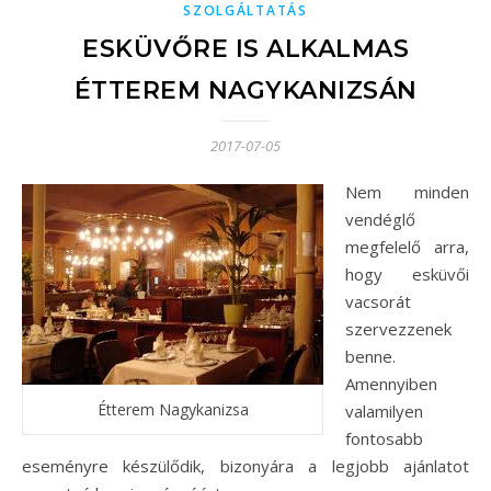
SZOLGÁLTATÁS
ESKÜVŐRE IS ALKALMAS
ÉTTEREM NAGYKANIZSÁN
2017-07-05
Nem minden
vendéglő
megfelelő arra,
hogy esküvői
vacsorát
szervezzenek
benne.
Amennyiben
Étterem ​N​agykanizsa
valamilyen
fontosabb
eseményre készülődik, bizonyára a legjobb ajánlatot