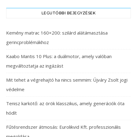
LEGUTÓBBI BEJEGYZÉSEK
Kemény matrac 160×200: szilárd alátámasztása
gerincproblémákhoz
Kaabo Mantis 10 Plus: a duálmotor, amely valóban
megváltoztatja az ingázást
Mit tehet a végrehajtó ha nincs semmim: Újváry Zsolt jogi
védelme
Tenisz karkötő: az örök klasszikus, amely generációk óta
hódít
Fűtésrendszer átmosás: Eurolikvid Kft. professzionális
megoldása