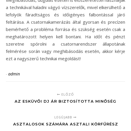
a technikával haladni vágyó vízszerelők, mivel elkerülhető a
lefolyók fáradtságos és időigényes falbontással járó
feltárása. A csatornakamerázás által gyorsan és precízen
bemérhető a probléma forrása és szükség esetén csak a
meghatározott helyen kell bontani. Ha időt és pénzt
szeretne spórolni a csatornarendszer állapotának
felmérése során vagy meghibásodás esetén, akkor kérje
ezt a nagyszerű technikai megoldást!
-
admin
ELŐZŐ
AZ ESKÜVŐI DJ ÁR BIZTOSÍTOTTA MINŐSÉG
LEGÚJABB
ASZTALOSOK SZÁMÁRA ASZTALI KÖRFŰRÉSZ