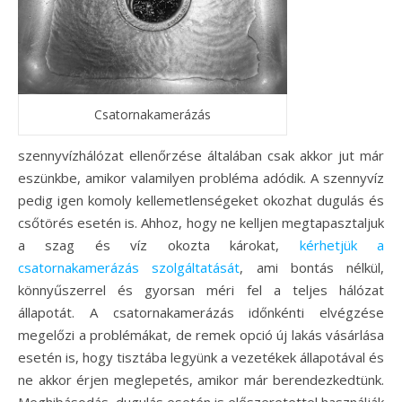
Csatornakamerázás
szennyvízhálózat ellenőrzése általában csak akkor jut már
eszünkbe, amikor valamilyen probléma adódik. A szennyvíz
pedig igen komoly kellemetlenségeket okozhat dugulás és
csőtörés esetén is. Ahhoz, hogy ne kelljen megtapasztaljuk
a szag és víz okozta károkat,
kérhetjük a
csatornakamerázás szolgáltatását
, ami bontás nélkül,
könnyűszerrel és gyorsan méri fel a teljes hálózat
állapotát. A csatornakamerázás időnkénti elvégzése
megelőzi a problémákat, de remek opció új lakás vásárlása
esetén is, hogy tisztába legyünk a vezetékek állapotával és
ne akkor érjen meglepetés,
amikor már berendezkedtünk.
Meghibásodás, dugulás esetén is előszeretettel használják