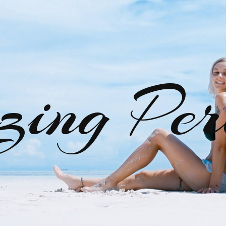
zing Per