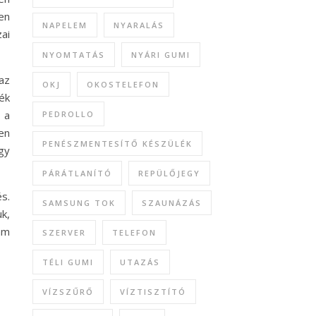
en
NAPELEM
NYARALÁS
ai
NYOMTATÁS
NYÁRI GUMI
az
OKJ
OKOSTELEFON
ék
 a
PEDROLLO
en
PENÉSZMENTESÍTŐ KÉSZÜLÉK
ogy
PÁRÁTLANÍTÓ
REPÜLŐJEGY
s.
SAMSUNG TOK
SZAUNÁZÁS
k,
 ám
SZERVER
TELEFON
TÉLI GUMI
UTAZÁS
VÍZSZŰRŐ
VÍZTISZTÍTÓ