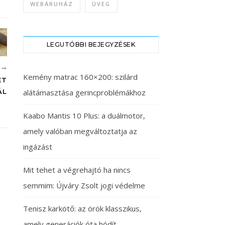
WEBÁRUHÁZ
ÜVEG
LEGUTÓBBI BEJEGYZÉSEK
B
Kemény matrac 160×200: szilárd
ET
alátámasztása gerincproblémákhoz
ÁL
Kaabo Mantis 10 Plus: a duálmotor,
amely valóban megváltoztatja az
ingázást
Mit tehet a végrehajtó ha nincs
semmim: Újváry Zsolt jogi védelme
Tenisz karkötő: az örök klasszikus,
amely generációk óta hódít