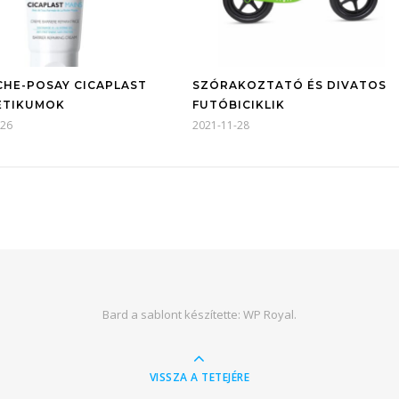
CHE-POSAY CICAPLAST
SZÓRAKOZTATÓ ÉS DIVATOS
ETIKUMOK
FUTÓBICIKLIK
-26
2021-11-28
Bard a sablont készítette:
WP Royal
.
VISSZA A TETEJÉRE