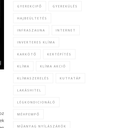
GYEREKCIPŐ
GYEREKÜLÉS
HAJBEÜLTETÉS
INFRASZAUNA
INTERNET
INVERTERES KLÍMA
KARKÖTŐ
KERTÉPÍTÉS
KLÍMA
KLÍMA AKCIÓ
KLÍMASZERELÉS
KUTYATÁP
LAKÁSHITEL
LÉGKONDICIONÁLÓ
oz
MÉHPEMPŐ
ek
MŰANYAG NYÍLÁSZÁRÓK
en