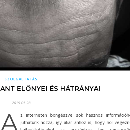
SZOLGÁLTATÁS
LANT ELŐNYEI ÉS HÁTRÁNYAI
2019-05-28
A
z interneten böngészve sok hasznos információh
juthatunk hozzá, így akár ahhoz is, hogy hol végezn
hajbeültetéseket az országban. Így egyszerű