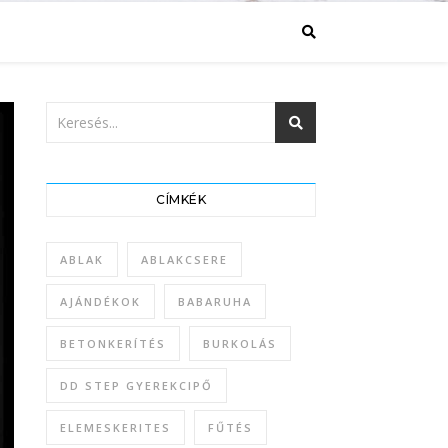
CÍMKÉK
ABLAK
ABLAKCSERE
AJÁNDÉKOK
BABARUHA
BETONKERÍTÉS
BURKOLÁS
DD STEP GYEREKCIPŐ
ELEMESKERITES
FŰTÉS