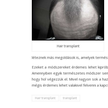
Hair transplant
léteznek más megoldások is, amelyek termés
Ezeket a módszereket érdemes lehet kipróbál
Amennyiben egyik természetes módszer sem vált
hogy hol végezzük el. Mivel nagyon sok a haza
mégis érdemes lehet valakivel felvenni a kapcs
Hair transplant
transplant