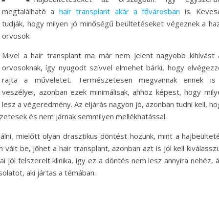
megtalálható a
hair transplant akár a fővárosban
is. Keves
tudják, hogy milyen jó minőségű beültetéseket végeznek a haz
orvosok.
Mivel a hair transplant ma már nem jelent nagyobb kihívást 
orvosoknak, így nyugodt szívvel elmehet bárki, hogy elvégezz
rajta a műveletet. Természetesen megvannak ennek is
veszélyei, azonban ezek minimálisak, ahhoz képest, hogy mily
lesz a végeredmény. Az eljárás nagyon jó, azonban tudni kell, h
zetesek és nem járnak semmilyen mellékhatással.
ni, mielőtt olyan drasztikus döntést hozunk, mint a hajbeülteté
 be, jöhet a hair transplant, azonban azt is jól kell kiválasszu
i jól felszerelt klinika, így ez a döntés nem lesz annyira nehéz,
olatot, aki jártas a témában.