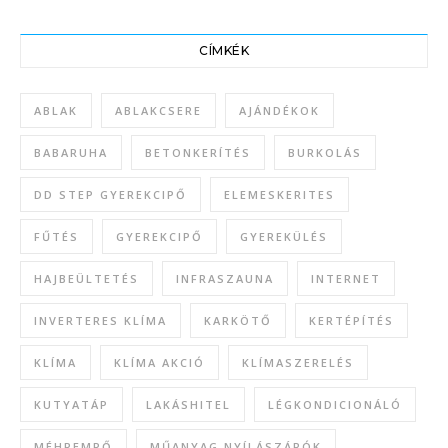
CÍMKÉK
ABLAK
ABLAKCSERE
AJÁNDÉKOK
BABARUHA
BETONKERÍTÉS
BURKOLÁS
DD STEP GYEREKCIPŐ
ELEMESKERITES
FŰTÉS
GYEREKCIPŐ
GYEREKÜLÉS
HAJBEÜLTETÉS
INFRASZAUNA
INTERNET
INVERTERES KLÍMA
KARKÖTŐ
KERTÉPÍTÉS
KLÍMA
KLÍMA AKCIÓ
KLÍMASZERELÉS
KUTYATÁP
LAKÁSHITEL
LÉGKONDICIONÁLÓ
MÉHPEMPŐ
MŰANYAG NYÍLÁSZÁRÓK