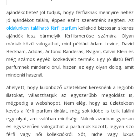
ajándékötlete? Jól tudjuk, hogy férfiaknak mennyire nehéz
jó ajándékot találni, éppen ezért szeretnénk segíteni. Az
oldalunkon található férfi parfüm
kollekció biztosan sikeres
ajándék lesz bármelyik férfiismerőse számára. Olyan
márkák közül válogathat, mint például Adam Levine, David
Beckham, Adidas, Antonio Banderas, Bvlgari, Calvin Klein és
még számos egyéb közkedvelt termék. Egy jó illatú férfi
parfümnek mindenki örül, hiszen ez egy olyan dolog, amit
mindenki használ.
Ahelyett, hogy különböző üzletekben keresnénk a legjobb
illatokat, választhatjuk az egyszerűbb megoldást is,
mégpedig a webshopot. Nem elég, hogy az üzletekben
kevés a férfi parfüm kínálat, még sok időbe is telik találni
egy olyat, ami valóban minőségi. Nálunk azonban gyorsan
és egyszerűen válogathat a parfümök között, legyen szó
férfi vagy női kollekciókról. Sőt, niche vagy luxus