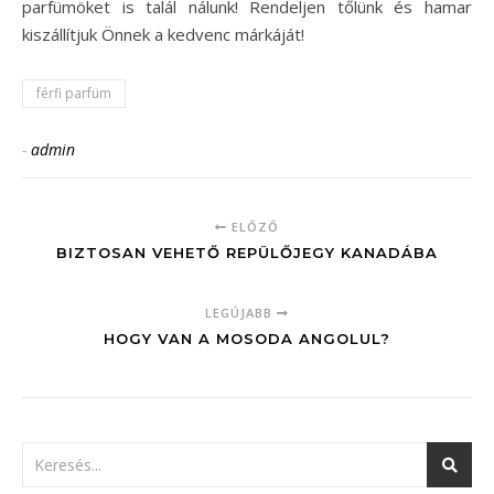
parfümöket is talál nálunk! Rendeljen tőlünk és hamar
kiszállítjuk Önnek a kedvenc márkáját!
férfi parfüm
-
admin
ELŐZŐ
BIZTOSAN VEHETŐ REPÜLŐJEGY KANADÁBA
LEGÚJABB
HOGY VAN A MOSODA ANGOLUL?