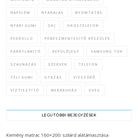
NAPELEM
NYARALÁS
NYOMTATÁS
NYÁRI GUMI
OKJ
OKOSTELEFON
PEDROLLO
PENÉSZMENTESÍTŐ KÉSZÜLÉK
PÁRÁTLANÍTÓ
REPÜLŐJEGY
SAMSUNG TOK
SZAUNÁZÁS
SZERVER
TELEFON
TÉLI GUMI
UTAZÁS
VÍZSZŰRŐ
VÍZTISZTÍTÓ
WEBÁRUHÁZ
ÜVEG
LEGUTÓBBI BEJEGYZÉSEK
Kemény matrac 160×200: szilárd alátámasztása