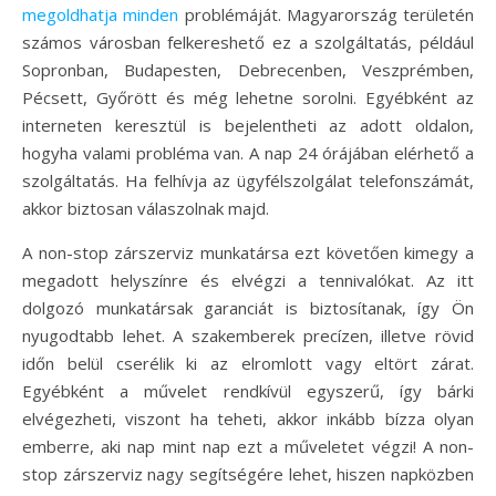
megoldhatja minden
problémáját. Magyarország területén
számos városban felkereshető ez a szolgáltatás, például
Sopronban, Budapesten, Debrecenben, Veszprémben,
Pécsett, Győrött és még lehetne sorolni. Egyébként az
interneten keresztül is bejelentheti az adott oldalon,
hogyha valami probléma van. A nap 24 órájában elérhető a
szolgáltatás. Ha felhívja az ügyfélszolgálat telefonszámát,
akkor biztosan válaszolnak majd.
A non-stop zárszerviz munkatársa ezt követően kimegy a
megadott helyszínre és elvégzi a tennivalókat. Az itt
dolgozó munkatársak garanciát is biztosítanak, így Ön
nyugodtabb lehet. A szakemberek precízen, illetve rövid
időn belül cserélik ki az elromlott vagy eltört zárat.
Egyébként a művelet rendkívül egyszerű, így bárki
elvégezheti, viszont ha teheti, akkor inkább bízza olyan
emberre, aki nap mint nap ezt a műveletet végzi! A non-
stop zárszerviz nagy segítségére lehet, hiszen napközben