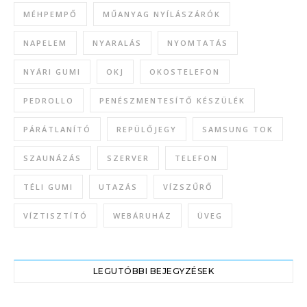
MÉHPEMPŐ
MŰANYAG NYÍLÁSZÁRÓK
NAPELEM
NYARALÁS
NYOMTATÁS
NYÁRI GUMI
OKJ
OKOSTELEFON
PEDROLLO
PENÉSZMENTESÍTŐ KÉSZÜLÉK
PÁRÁTLANÍTÓ
REPÜLŐJEGY
SAMSUNG TOK
SZAUNÁZÁS
SZERVER
TELEFON
TÉLI GUMI
UTAZÁS
VÍZSZŰRŐ
VÍZTISZTÍTÓ
WEBÁRUHÁZ
ÜVEG
LEGUTÓBBI BEJEGYZÉSEK