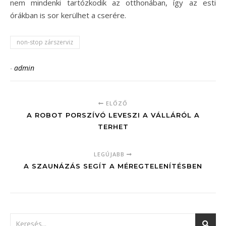
nem mindenki tartózkodik az otthonában, így az esti
órákban is sor kerülhet a cserére.
non-stop zárszerviz
-
admin
ELŐZŐ
A ROBOT PORSZÍVÓ LEVESZI A VÁLLÁRÓL A
TERHET
LEGÚJABB
A SZAUNÁZÁS SEGÍT A MÉREGTELENÍTÉSBEN