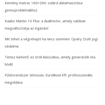
Kemény matrac 160×200: szilárd alátámasztása
gerincproblémákhoz
Kaabo Mantis 10 Plus: a duálmotor, amely valóban
megváltoztatja az ingázást
Mit tehet a végrehajtó ha nincs semmim: Újváry Zsolt jogi
védelme
Tenisz karkötő: az örök klasszikus, amely generációk óta
hódít
Fűtésrendszer átmosás: Eurolikvid Kft. professzionális
megoldása