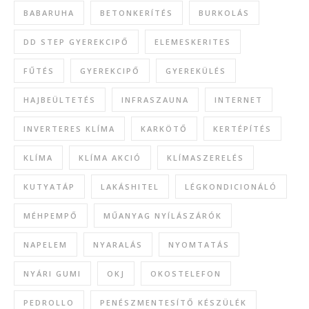
BABARUHA
BETONKERÍTÉS
BURKOLÁS
DD STEP GYEREKCIPŐ
ELEMESKERITES
FŰTÉS
GYEREKCIPŐ
GYEREKÜLÉS
HAJBEÜLTETÉS
INFRASZAUNA
INTERNET
INVERTERES KLÍMA
KARKÖTŐ
KERTÉPÍTÉS
KLÍMA
KLÍMA AKCIÓ
KLÍMASZERELÉS
KUTYATÁP
LAKÁSHITEL
LÉGKONDICIONÁLÓ
MÉHPEMPŐ
MŰANYAG NYÍLÁSZÁRÓK
NAPELEM
NYARALÁS
NYOMTATÁS
NYÁRI GUMI
OKJ
OKOSTELEFON
PEDROLLO
PENÉSZMENTESÍTŐ KÉSZÜLÉK