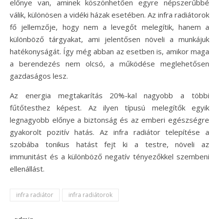
előnye van, aminek köszönhetően egyre népszerűbbé
válik, különösen a vidéki házak esetében.
Az infra radiátorok
fő jellemzője, hogy nem a levegőt melegítik, hanem a
különböző tárgyakat, ami jelentősen növeli a munkájuk
hatékonyságát. Így még abban az esetben is, amikor maga
a berendezés nem olcsó, a működése meglehetősen
gazdaságos lesz.
Az energia megtakarítás 20%-kal nagyobb a többi
fűtőtesthez képest. Az ilyen típusú melegítők egyik
legnagyobb előnye a biztonság és az emberi egészségre
gyakorolt pozitív hatás. Az infra radiátor telepítése a
szobába tonikus hatást fejt ki a testre, növeli az
immunitást és a különböző negatív tényezőkkel szembeni
ellenállást.
infra radiátor
infra radiátorok