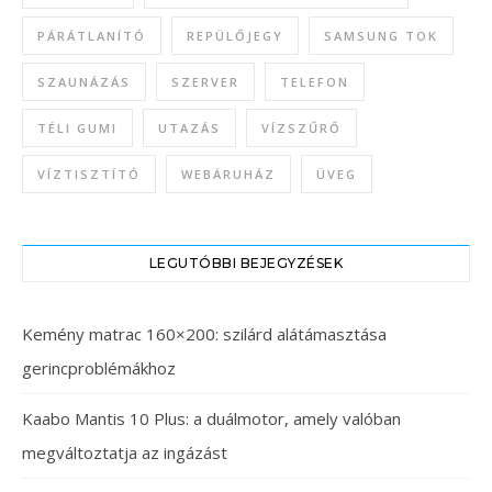
PÁRÁTLANÍTÓ
REPÜLŐJEGY
SAMSUNG TOK
SZAUNÁZÁS
SZERVER
TELEFON
TÉLI GUMI
UTAZÁS
VÍZSZŰRŐ
VÍZTISZTÍTÓ
WEBÁRUHÁZ
ÜVEG
LEGUTÓBBI BEJEGYZÉSEK
Kemény matrac 160×200: szilárd alátámasztása
gerincproblémákhoz
Kaabo Mantis 10 Plus: a duálmotor, amely valóban
megváltoztatja az ingázást