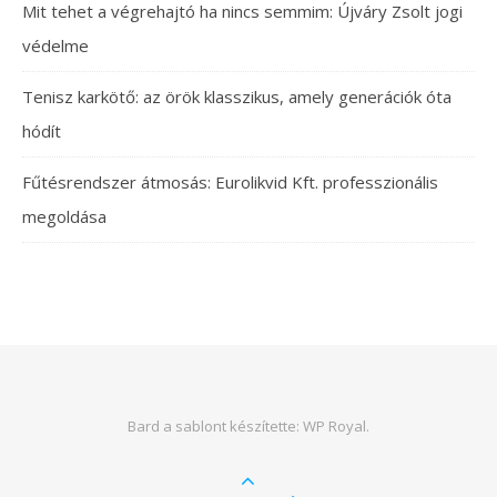
Mit tehet a végrehajtó ha nincs semmim: Újváry Zsolt jogi
védelme
Tenisz karkötő: az örök klasszikus, amely generációk óta
hódít
Fűtésrendszer átmosás: Eurolikvid Kft. professzionális
megoldása
Bard a sablont készítette:
WP Royal
.