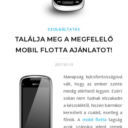
SZOLGÁLTATÁS
TALÁLJA MEG A MEGFELELŐ
MOBIL FLOTTA AJÁNLATOT!
2017-01-15
Manapság kulcsfontosságúvá
vált, hogy az ember szinte
mindig elérhető legyen. Ezért
sokan nem tudnak elszakadni
a készüléktől, hiszen bármikor
keresheti a család, esetleg a
főnök. A
mobil flotta
tagság
azok számára jelent remek