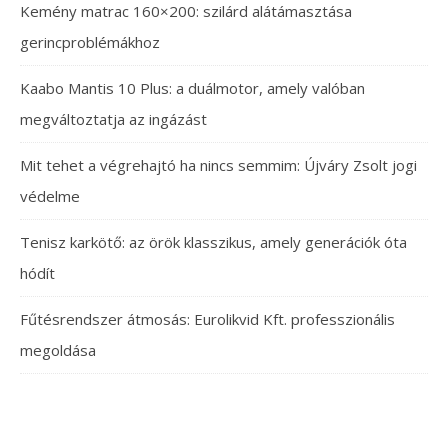
Kemény matrac 160×200: szilárd alátámasztása
gerincproblémákhoz
Kaabo Mantis 10 Plus: a duálmotor, amely valóban
megváltoztatja az ingázást
Mit tehet a végrehajtó ha nincs semmim: Újváry Zsolt jogi
védelme
Tenisz karkötő: az örök klasszikus, amely generációk óta
hódít
Fűtésrendszer átmosás: Eurolikvid Kft. professzionális
megoldása