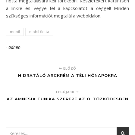
flotta megtalálására kell törekedni. Részletekért kattintson
a linkre és vegye fel a kapcsolatot a céggel! Minden
szükséges információt megtalál a weboldalon.
mobil
mobil flotta
-
admin
ELŐZŐ
HIDRATÁLÓ ARCKRÉM A TÉLI HÓNAPOKRA
LEGÚJABB
AZ AMNESIA TUNIKA SZEREPE AZ ÖLTÖZKÖDÉSBEN