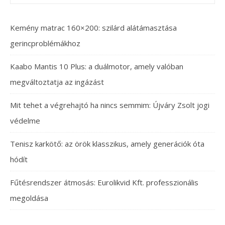
Kemény matrac 160×200: szilárd alátámasztása
gerincproblémákhoz
Kaabo Mantis 10 Plus: a duálmotor, amely valóban
megváltoztatja az ingázást
Mit tehet a végrehajtó ha nincs semmim: Újváry Zsolt jogi
védelme
Tenisz karkötő: az örök klasszikus, amely generációk óta
hódít
Fűtésrendszer átmosás: Eurolikvid Kft. professzionális
megoldása