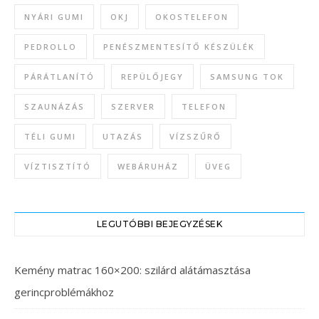
NYÁRI GUMI
OKJ
OKOSTELEFON
PEDROLLO
PENÉSZMENTESÍTŐ KÉSZÜLÉK
PÁRÁTLANÍTÓ
REPÜLŐJEGY
SAMSUNG TOK
SZAUNÁZÁS
SZERVER
TELEFON
TÉLI GUMI
UTAZÁS
VÍZSZŰRŐ
VÍZTISZTÍTÓ
WEBÁRUHÁZ
ÜVEG
LEGUTÓBBI BEJEGYZÉSEK
Kemény matrac 160×200: szilárd alátámasztása
gerincproblémákhoz