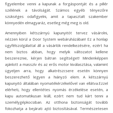
figyelembe venni a kapunak a forgáspontját és a pillér
szélének a távolságát. Számos egyéb tényezőre
szükséges odafigyelni, amit a tapasztalt szakember
könnyedén elmagyaráz, esetleg még meg is old.
Amennyiben kétszárnyú kapunyitót tervez vásárolni,
nézzen körül a Door System webáruházában! Ez a honlap
ügyfélszolgálattal áll a vásárlók rendelkezésére, ezért ha
nem biztos abban, hogy melyik változatot kellene
beszereznie, kérjen bátran segítséget! Mindenképpen
ajánlott a masszív és az erős motor kiválasztása, valamint
ügyeljen arra, hogy alkatrészcsere esetén könnyen
beszerezhető legyen a hiányzó elem. A kétszárnyú
kapunyitó általában nyomatékérzékelővel van ellátva.
Ezzel
elérheti, hogy ellentétes nyomás érzékelése esetén, a
kapu automatikusan leáll, ezért nem tud kárt tenni a
személygépkocsiban. Az otthona biztonságát tovább
fokozhatja a bejárati ajtó biztosításával. Természetesen