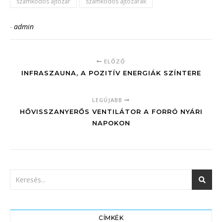
számkódos ajtózár
számkódos ajtózárak
-
admin
ELŐZŐ
INFRASZAUNA, A POZITÍV ENERGIÁK SZÍNTERE
LEGÚJABB
HŐVISSZANYERŐS VENTILÁTOR A FORRÓ NYÁRI
NAPOKON
CÍMKÉK