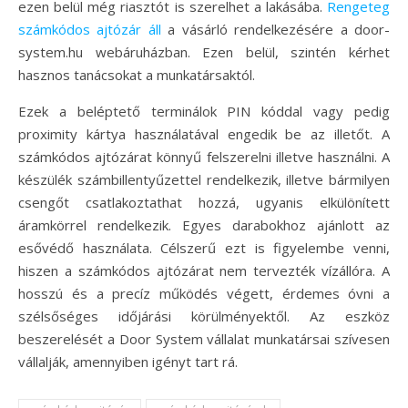
ezen belül még riasztót is szerelhet a lakásába.
Rengeteg
számkódos ajtózár áll
a vásárló rendelkezésére a door-
system.hu webáruházban. Ezen belül, szintén kérhet
hasznos tanácsokat a munkatársaktól.
Ezek a beléptető terminálok PIN kóddal vagy pedig
proximity kártya használatával engedik be az illetőt. A
számkódos ajtózárat könnyű felszerelni illetve használni. A
készülék számbillentyűzettel rendelkezik, illetve bármilyen
csengőt csatlakoztathat hozzá, ugyanis elkülönített
áramkörrel rendelkezik. Egyes darabokhoz ajánlott az
esővédő használata. Célszerű ezt is figyelembe venni,
hiszen a számkódos ajtózárat nem tervezték vízállóra. A
hosszú és a precíz működés végett, érdemes óvni a
szélsőséges időjárási körülményektől. Az eszköz
beszerelését a Door System vállalat munkatársai szívesen
vállalják, amennyiben igényt tart rá.