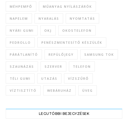
MÉHPEMPŐ
MŰANYAG NYÍLÁSZÁRÓK
NAPELEM
NYARALÁS
NYOMTATÁS
NYÁRI GUMI
OKJ
OKOSTELEFON
PEDROLLO
PENÉSZMENTESÍTŐ KÉSZÜLÉK
PÁRÁTLANÍTÓ
REPÜLŐJEGY
SAMSUNG TOK
SZAUNÁZÁS
SZERVER
TELEFON
TÉLI GUMI
UTAZÁS
VÍZSZŰRŐ
VÍZTISZTÍTÓ
WEBÁRUHÁZ
ÜVEG
LEGUTÓBBI BEJEGYZÉSEK