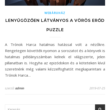
WEBÁRUHÁZ
LENYŰGÖZŐEN LÁTVÁNYOS A VÖRÖS ERŐD
PUZZLE
A Trónok Harca hatalmas hatással volt a nézőkre.
Rengetegen követték nyomon a sorozatot és a könyvek is
hatalmas példányszámban kelnek el világszerte, jelen
pillanatban is. Hogyha az epizódokon és a köteteken kívül
szeretnénk még valami kézzelfoghatót megkaparintani a
Trónok Harca…
szerző:
admin
2019-07-25