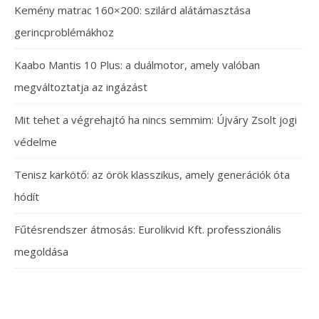
Kemény matrac 160×200: szilárd alátámasztása
gerincproblémákhoz
Kaabo Mantis 10 Plus: a duálmotor, amely valóban
megváltoztatja az ingázást
Mit tehet a végrehajtó ha nincs semmim: Újváry Zsolt jogi
védelme
Tenisz karkötő: az örök klasszikus, amely generációk óta
hódít
Fűtésrendszer átmosás: Eurolikvid Kft. professzionális
megoldása