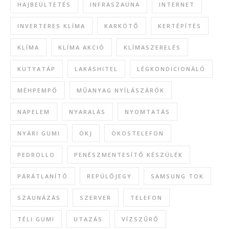
HAJBEÜLTETÉS
INFRASZAUNA
INTERNET
INVERTERES KLÍMA
KARKÖTŐ
KERTÉPÍTÉS
KLÍMA
KLÍMA AKCIÓ
KLÍMASZERELÉS
KUTYATÁP
LAKÁSHITEL
LÉGKONDICIONÁLÓ
MÉHPEMPŐ
MŰANYAG NYÍLÁSZÁRÓK
NAPELEM
NYARALÁS
NYOMTATÁS
NYÁRI GUMI
OKJ
OKOSTELEFON
PEDROLLO
PENÉSZMENTESÍTŐ KÉSZÜLÉK
PÁRÁTLANÍTÓ
REPÜLŐJEGY
SAMSUNG TOK
SZAUNÁZÁS
SZERVER
TELEFON
TÉLI GUMI
UTAZÁS
VÍZSZŰRŐ