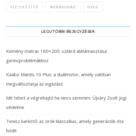
VÍZTISZTÍTÓ
WEBÁRUHÁZ
ÜVEG
LEGUTÓBBI BEJEGYZÉSEK
Kemény matrac 160×200: szilárd alátámasztása
gerincproblémákhoz
Kaabo Mantis 10 Plus: a duálmotor, amely valóban
megváltoztatja az ingázást
Mit tehet a végrehajtó ha nincs semmim: Újváry Zsolt jogi
védelme
Tenisz karkötő: az örök klasszikus, amely generációk óta
hódít