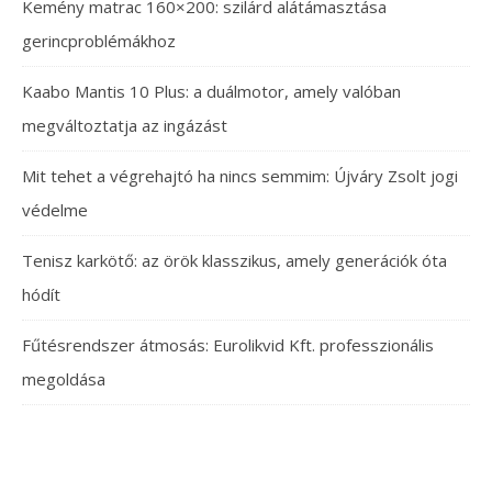
Kemény matrac 160×200: szilárd alátámasztása
gerincproblémákhoz
Kaabo Mantis 10 Plus: a duálmotor, amely valóban
megváltoztatja az ingázást
Mit tehet a végrehajtó ha nincs semmim: Újváry Zsolt jogi
védelme
Tenisz karkötő: az örök klasszikus, amely generációk óta
hódít
Fűtésrendszer átmosás: Eurolikvid Kft. professzionális
megoldása