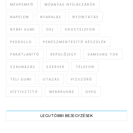
MÉHPEMPŐ
MŰANYAG NYÍLÁSZÁRÓK
NAPELEM
NYARALÁS
NYOMTATÁS
NYÁRI GUMI
OKJ
OKOSTELEFON
PEDROLLO
PENÉSZMENTESÍTŐ KÉSZÜLÉK
PÁRÁTLANÍTÓ
REPÜLŐJEGY
SAMSUNG TOK
SZAUNÁZÁS
SZERVER
TELEFON
TÉLI GUMI
UTAZÁS
VÍZSZŰRŐ
VÍZTISZTÍTÓ
WEBÁRUHÁZ
ÜVEG
LEGUTÓBBI BEJEGYZÉSEK