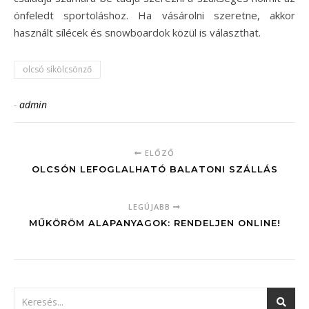
önfeledt sportoláshoz. Ha vásárolni szeretne, akkor
használt sílécek és snowboardok közül is választhat.
olcsó síkölcsönző
-
admin
ELŐZŐ
OLCSÓN LEFOGLALHATÓ BALATONI SZÁLLÁS
LEGÚJABB
MŰKÖRÖM ALAPANYAGOK: RENDELJEN ONLINE!