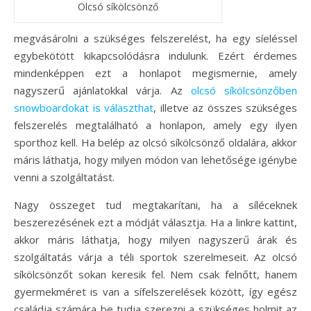
Olcsó síkölcsönző
megvásárolni a szükséges felszerelést, ha egy síeléssel
egybekötött kikapcsolódásra indulunk. Ezért érdemes
mindenképpen ezt a honlapot megismernie, amely
nagyszerű ajánlatokkal várja. Az
olcsó síkölcsönzőben
snowboardokat is választhat
, illetve az összes szükséges
felszerelés megtalálható a honlapon, amely egy ilyen
sporthoz kell. Ha belép az olcsó síkölcsönző oldalára, akkor
máris láthatja, hogy milyen módon van lehetősége igénybe
venni a szolgáltatást.
Nagy összeget tud megtakarítani, ha a síléceknek
beszerezésének ezt a módját választja. Ha a linkre kattint,
akkor máris láthatja, hogy milyen nagyszerű árak és
szolgáltatás várja a téli sportok szerelmeseit. Az olcsó
síkölcsönzőt sokan keresik fel. Nem csak felnőtt, hanem
gyermekméret is van a sífelszerelések között, így egész
családja számára be tudja szerezni a szükséges holmit az