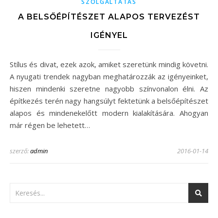
SZOLGÁLTATÁS
A BELSŐÉPÍTÉSZET ALAPOS TERVEZÉST
IGÉNYEL
Stílus és divat, ezek azok, amiket szeretünk mindig követni.
A nyugati trendek nagyban meghatározzák az igényeinket,
hiszen mindenki szeretne nagyobb színvonalon élni. Az
építkezés terén nagy hangsúlyt fektetünk a belsőépítészet
alapos és mindenekelőtt modern kialakítására. Ahogyan
már régen be lehetett…
szerző:
admin
2016-01-14