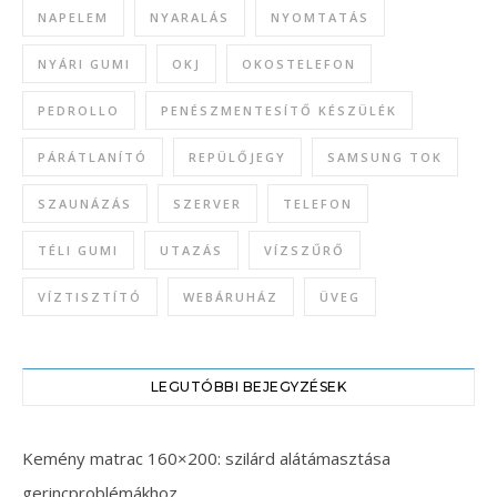
NAPELEM
NYARALÁS
NYOMTATÁS
NYÁRI GUMI
OKJ
OKOSTELEFON
PEDROLLO
PENÉSZMENTESÍTŐ KÉSZÜLÉK
PÁRÁTLANÍTÓ
REPÜLŐJEGY
SAMSUNG TOK
SZAUNÁZÁS
SZERVER
TELEFON
TÉLI GUMI
UTAZÁS
VÍZSZŰRŐ
VÍZTISZTÍTÓ
WEBÁRUHÁZ
ÜVEG
LEGUTÓBBI BEJEGYZÉSEK
Kemény matrac 160×200: szilárd alátámasztása
gerincproblémákhoz