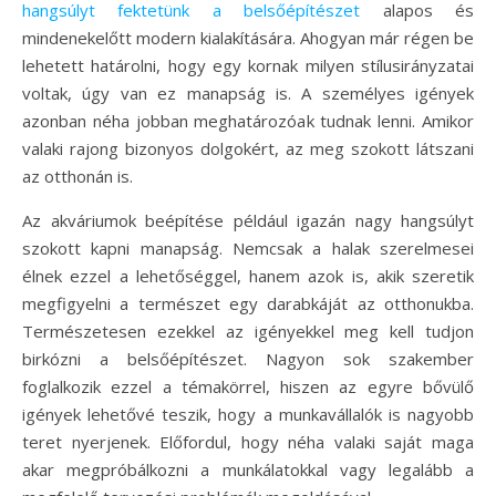
hangsúlyt fektetünk a belsőépítészet
alapos és
mindenekelőtt modern kialakítására. Ahogyan már régen be
lehetett határolni, hogy egy kornak milyen stílusirányzatai
voltak, úgy van ez manapság is. A személyes igények
azonban néha jobban meghatározóak tudnak lenni. Amikor
valaki rajong bizonyos dolgokért, az meg szokott látszani
az otthonán is.
Az akváriumok beépítése például igazán nagy hangsúlyt
szokott kapni manapság. Nemcsak a halak szerelmesei
élnek ezzel a lehetőséggel, hanem azok is, akik szeretik
megfigyelni a természet egy darabkáját az otthonukba.
Természetesen ezekkel az igényekkel meg kell tudjon
birkózni a belsőépítészet. Nagyon sok szakember
foglalkozik ezzel a témakörrel, hiszen az egyre bővülő
igények lehetővé teszik, hogy a munkavállalók is nagyobb
teret nyerjenek. Előfordul, hogy néha valaki saját maga
akar megpróbálkozni a munkálatokkal vagy legalább a