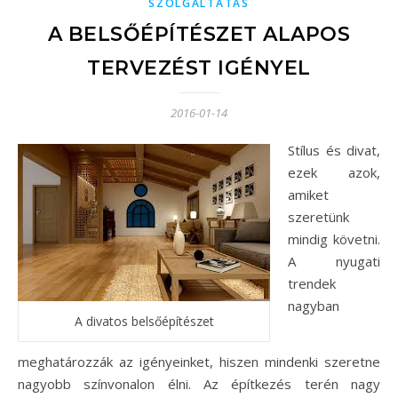
SZOLGÁLTATÁS
A BELSŐÉPÍTÉSZET ALAPOS
TERVEZÉST IGÉNYEL
2016-01-14
Stílus és divat,
ezek azok,
amiket
szeretünk
mindig követni.
A nyugati
trendek
nagyban
A divatos belsőépítészet
meghatározzák az igényeinket, hiszen mindenki szeretne
nagyobb színvonalon élni. Az építkezés terén nagy