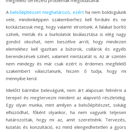
megfelelő tervezési problémák megoldásával.
A
belsőépítészet meghatározó, ezért
ha nem boldogulunk
vele, mindenképpen szakemberhez kell fordulni és ne
kockáztassuk meg, hogy valamit elrontunk. A falakat borító
színek, minták és a burkolatok kiválasztása is elég nagy
gondot okozhat, nem beszélve arról, hogy mindezen
elemekhez kell igazítani a bútorok, csillárok és egyéb
berendezések színét, valamint mintázatát is. Az ár szintén
nem mindegy és már csak ezért is érdemes megfelelő
szakembert választanunk, hiszen ő tudja, hogy mi
mennyibe kerül.
Mielőtt bármibe belevágunk, nem árt alaposan felmérni a
terepet és megtervezni mindent az alapvető részletekig.
Egy olyan munka, mint amilyen a belsőépítészet, sokáig
elhúzódhat, főként olyankor, ha nem vagyunk teljesen
határozottak, hogy mi az, amit szeretnénk. Tervezés,
kutatás és konzultáció, ez mind elengedhetetlen a gyors