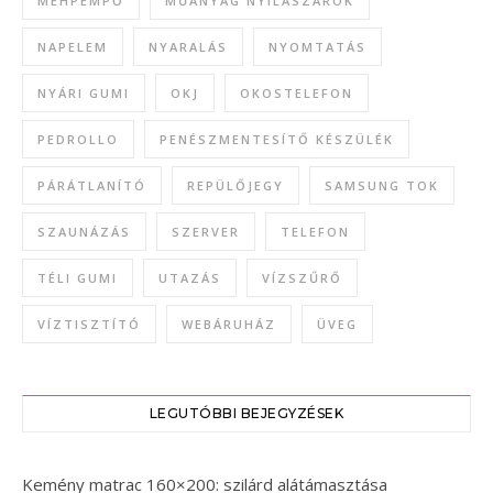
MÉHPEMPŐ
MŰANYAG NYÍLÁSZÁRÓK
NAPELEM
NYARALÁS
NYOMTATÁS
NYÁRI GUMI
OKJ
OKOSTELEFON
PEDROLLO
PENÉSZMENTESÍTŐ KÉSZÜLÉK
PÁRÁTLANÍTÓ
REPÜLŐJEGY
SAMSUNG TOK
SZAUNÁZÁS
SZERVER
TELEFON
TÉLI GUMI
UTAZÁS
VÍZSZŰRŐ
VÍZTISZTÍTÓ
WEBÁRUHÁZ
ÜVEG
LEGUTÓBBI BEJEGYZÉSEK
Kemény matrac 160×200: szilárd alátámasztása