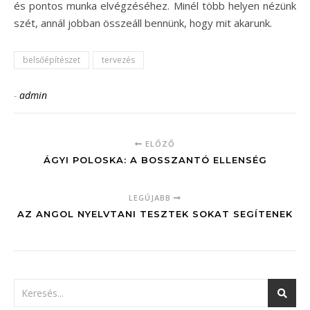
és pontos munka elvégzéséhez. Minél több helyen nézünk
szét, annál jobban összeáll bennünk, hogy mit akarunk.
belsőépítészet
tervezés
-
admin
ELŐZŐ
ÁGYI POLOSKA: A BOSSZANTÓ ELLENSÉG
LEGÚJABB
AZ ANGOL NYELVTANI TESZTEK SOKAT SEGÍTENEK