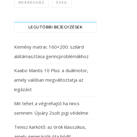
WEBÁRUHÁZ
ÜVEG
LEGUTÓBBI BEJEGYZÉSEK
Kemény matrac 160×200: szilárd
alátámasztása gerincproblémákhoz
Kaabo Mantis 10 Plus: a duálmotor,
amely valóban megváltoztatja az
ingázást
Mit tehet a végrehajtó ha nincs
semmim: Újváry Zsolt jogi védelme
Tenisz karkötő: az örök klasszikus,
amely generációk óta hódít