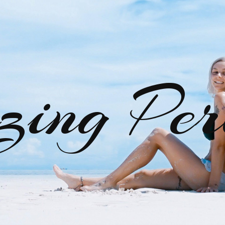
zing Per