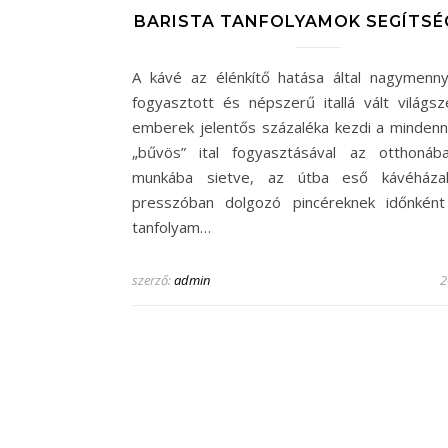
BARISTA TANFOLYAMOK SEGÍTSÉ
A kávé az élénkítő hatása által nagymenn
fogyasztott és népszerű itallá vált világsz
emberek jelentős százaléka kezdi a mindenna
„bűvös” ital fogyasztásával az otthonáb
munkába sietve, az útba eső kávéháza
presszóban dolgozó pincéreknek időnként
tanfolyam…
szerző:
admin
2