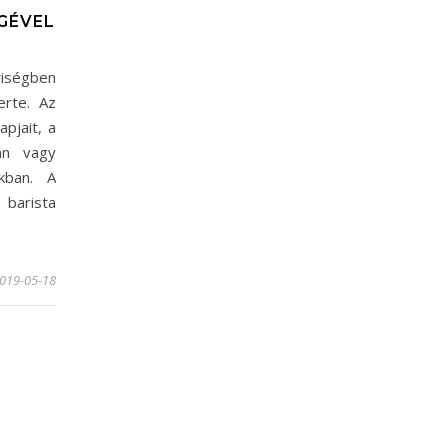
GÉVEL
yiségben
erte. Az
pjait, a
an vagy
kban. A
 barista
019-05-18