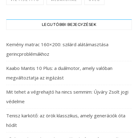
LEGUTÓBBI BEJEGYZÉSEK
Kemény matrac 160×200: szilárd alátámasztása
gerincproblémákhoz
Kaabo Mantis 10 Plus: a duálmotor, amely valóban
megváltoztatja az ingázást
Mit tehet a végrehajtó ha nincs semmim: Újváry Zsolt jogi
védelme
Tenisz karkötő: az örök klasszikus, amely generációk óta
hódít