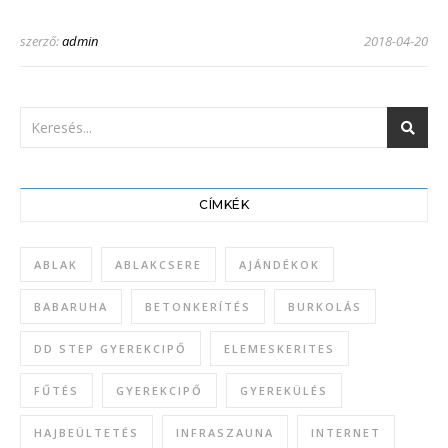
szerző:
admin
2018-04-20
CÍMKÉK
ABLAK
ABLAKCSERE
AJÁNDÉKOK
BABARUHA
BETONKERÍTÉS
BURKOLÁS
DD STEP GYEREKCIPŐ
ELEMESKERITES
FŰTÉS
GYEREKCIPŐ
GYEREKÜLÉS
HAJBEÜLTETÉS
INFRASZAUNA
INTERNET