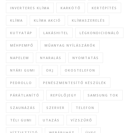
INVERTERES KLÍMA
KARKÖTŐ
KERTÉPÍTÉS
KLÍMA
KLÍMA AKCIÓ
KLÍMASZERELÉS
KUTYATÁP
LAKÁSHITEL
LÉGKONDICIONÁLÓ
MÉHPEMPŐ
MŰANYAG NYÍLÁSZÁRÓK
NAPELEM
NYARALÁS
NYOMTATÁS
NYÁRI GUMI
OKJ
OKOSTELEFON
PEDROLLO
PENÉSZMENTESÍTŐ KÉSZÜLÉK
PÁRÁTLANÍTÓ
REPÜLŐJEGY
SAMSUNG TOK
SZAUNÁZÁS
SZERVER
TELEFON
TÉLI GUMI
UTAZÁS
VÍZSZŰRŐ
VÍZTISZTÍTÓ
WEBÁRUHÁZ
ÜVEG