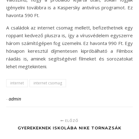
igényelni továbbra is a Kaspersky antivírus programot. Ez
havonta 590 Ft.
A családok az internet csomag mellett, befizethetnek egy
roppant kedvező pluszra is, így a vírusvédelem egyszerre
három számítógépen fog üzemelni. Ez havonta 990 Ft. Egy
hónapon keresztül díjmentesen kipróbálható a Filmbox
ráadás is, aminek segítségével filmeket és sorozatokat
lehet megtekinteni.
internet
internet csomag
-
admin
ELŐZŐ
GYEREKEKNEK ISKOLÁBA NIKE TORNAZSÁK