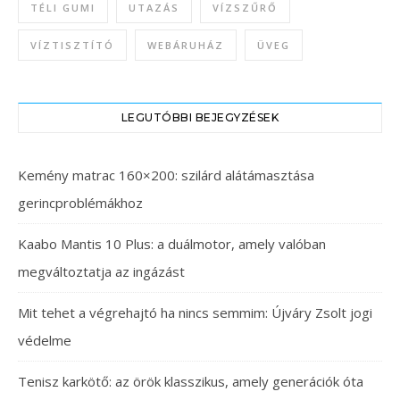
TÉLI GUMI
UTAZÁS
VÍZSZŰRŐ
VÍZTISZTÍTÓ
WEBÁRUHÁZ
ÜVEG
LEGUTÓBBI BEJEGYZÉSEK
Kemény matrac 160×200: szilárd alátámasztása
gerincproblémákhoz
Kaabo Mantis 10 Plus: a duálmotor, amely valóban
megváltoztatja az ingázást
Mit tehet a végrehajtó ha nincs semmim: Újváry Zsolt jogi
védelme
Tenisz karkötő: az örök klasszikus, amely generációk óta