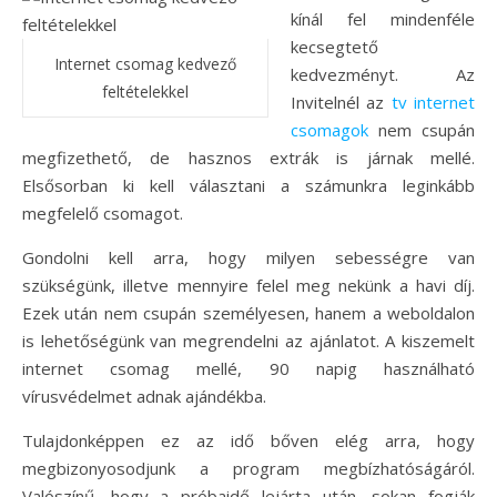
kínál fel mindenféle
kecsegtető
Internet csomag kedvező
kedvezményt. Az
feltételekkel
Invitelnél az
tv internet
csomagok
nem csupán
megfizethető, de hasznos extrák is járnak mellé.
Elsősorban ki kell választani a számunkra leginkább
megfelelő csomagot.
Gondolni kell arra, hogy milyen sebességre van
szükségünk, illetve mennyire felel meg nekünk a havi díj.
Ezek után nem csupán személyesen, hanem a weboldalon
is lehetőségünk van megrendelni az ajánlatot. A kiszemelt
internet csomag mellé, 90 napig használható
vírusvédelmet adnak ajándékba.
Tulajdonképpen ez az idő bőven elég arra, hogy
megbizonyosodjunk a program megbízhatóságáról.
Valószínű, hogy a próbaidő lejárta után, sokan fogják