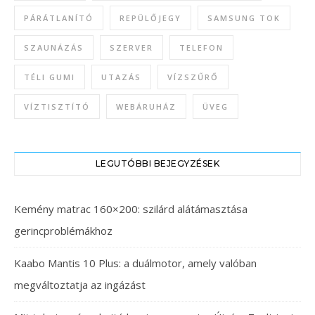
PÁRÁTLANÍTÓ
REPÜLŐJEGY
SAMSUNG TOK
SZAUNÁZÁS
SZERVER
TELEFON
TÉLI GUMI
UTAZÁS
VÍZSZŰRŐ
VÍZTISZTÍTÓ
WEBÁRUHÁZ
ÜVEG
LEGUTÓBBI BEJEGYZÉSEK
Kemény matrac 160×200: szilárd alátámasztása
gerincproblémákhoz
Kaabo Mantis 10 Plus: a duálmotor, amely valóban
megváltoztatja az ingázást