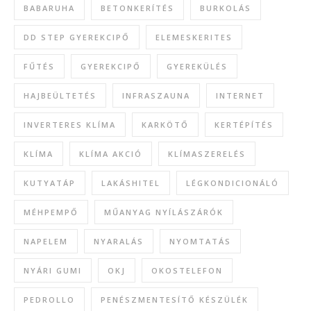
BABARUHA
BETONKERÍTÉS
BURKOLÁS
DD STEP GYEREKCIPŐ
ELEMESKERITES
FŰTÉS
GYEREKCIPŐ
GYEREKÜLÉS
HAJBEÜLTETÉS
INFRASZAUNA
INTERNET
INVERTERES KLÍMA
KARKÖTŐ
KERTÉPÍTÉS
KLÍMA
KLÍMA AKCIÓ
KLÍMASZERELÉS
KUTYATÁP
LAKÁSHITEL
LÉGKONDICIONÁLÓ
MÉHPEMPŐ
MŰANYAG NYÍLÁSZÁRÓK
NAPELEM
NYARALÁS
NYOMTATÁS
NYÁRI GUMI
OKJ
OKOSTELEFON
PEDROLLO
PENÉSZMENTESÍTŐ KÉSZÜLÉK