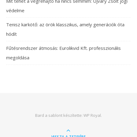
Mit tehet a végrehajtó ha nincs semmim: Újváry Zsolt jogi
védelme
Tenisz karkötő: az örök klasszikus, amely generációk óta
hódít
Fűtésrendszer átmosás: Eurolikvid Kft. professzionális
megoldása
Bard a sablont készítette:
WP Royal
.
VISSZA A TETEJÉRE