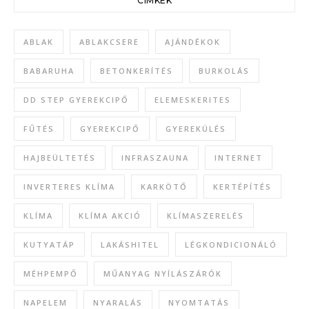
CÍMKÉK
ABLAK
ABLAKCSERE
AJÁNDÉKOK
BABARUHA
BETONKERÍTÉS
BURKOLÁS
DD STEP GYEREKCIPŐ
ELEMESKERITES
FŰTÉS
GYEREKCIPŐ
GYEREKÜLÉS
HAJBEÜLTETÉS
INFRASZAUNA
INTERNET
INVERTERES KLÍMA
KARKÖTŐ
KERTÉPÍTÉS
KLÍMA
KLÍMA AKCIÓ
KLÍMASZERELÉS
KUTYATÁP
LAKÁSHITEL
LÉGKONDICIONÁLÓ
MÉHPEMPŐ
MŰANYAG NYÍLÁSZÁRÓK
NAPELEM
NYARALÁS
NYOMTATÁS