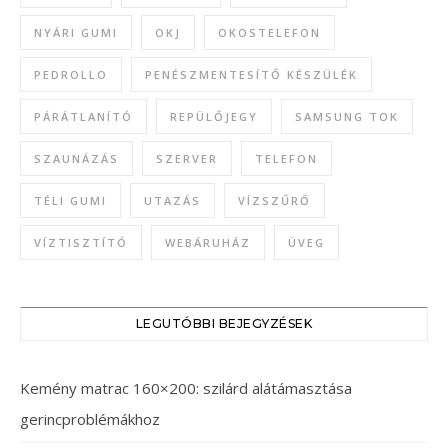
NYÁRI GUMI
OKJ
OKOSTELEFON
PEDROLLO
PENÉSZMENTESÍTŐ KÉSZÜLÉK
PÁRÁTLANÍTÓ
REPÜLŐJEGY
SAMSUNG TOK
SZAUNÁZÁS
SZERVER
TELEFON
TÉLI GUMI
UTAZÁS
VÍZSZŰRŐ
VÍZTISZTÍTÓ
WEBÁRUHÁZ
ÜVEG
LEGUTÓBBI BEJEGYZÉSEK
Kemény matrac 160×200: szilárd alátámasztása
gerincproblémákhoz