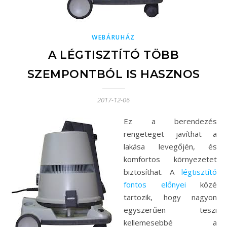
WEBÁRUHÁZ
A LÉGTISZTÍTÓ TÖBB
SZEMPONTBÓL IS HASZNOS
2017-12-06
Ez a berendezés
rengeteget javíthat a
lakása levegőjén, és
komfortos környezetet
biztosíthat. A
légtisztító
fontos előnyei
közé
tartozik, hogy nagyon
egyszerűen teszi
kellemesebbé a