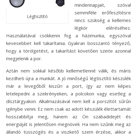
mindennapjait, szóval
semmiféle erőfeszítésre
Légtisztító
nincs szükség a kellemes
légkör eléréséhez.
Használatával csökkenni fog a házimunka, egyszóval
kevesebbet kell takarítania. Gyakran bosszantó tényező,
hogy a törölgetést, a takarítást követően szinte azonnal
megjelenik a por.
Aztán nem sokkal később kellemetlenné válik, és máris
kezdheti újra a munkát. A jó minőségű légtisztító készülék
már a levegőből kiszűri a port, így az nem képes
letelepedni a szekrényeken, a polcokon vagy esetleg a
dísztárgyakon. Alkalmazásával nem kell a porszítót sűrűn
igénybe venni. Ez nem csak az adott készülék élettartamát
hosszabbítja meg, hanem az Ön szabadidejét és
energiáját is jelentősen megnöveli. Ha nem szűnik meg az
állandó tüsszögés és a viszkető szem érzése, akkor a