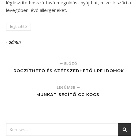
légtisztító hosszú távú megoldást nyújthat, mivel kiszűri a
levegőben lévő allergéneket.
légtisztító
-
admin
ELŐZŐ
RÖGZÍTHETŐ ÉS SZÉTSZEDHETŐ LPE IDOMOK
LEGÚJABB
MUNKÁT SEGÍTŐ CC KOCSI