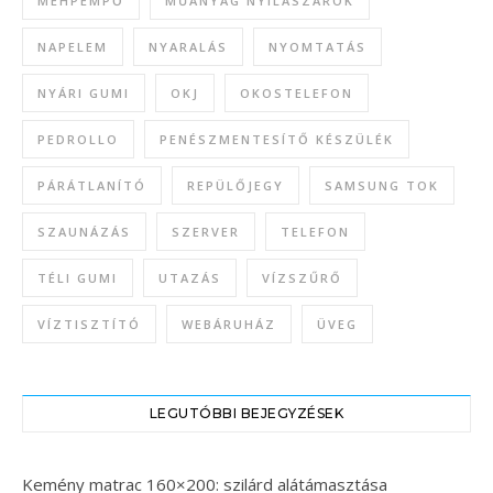
MÉHPEMPŐ
MŰANYAG NYÍLÁSZÁRÓK
NAPELEM
NYARALÁS
NYOMTATÁS
NYÁRI GUMI
OKJ
OKOSTELEFON
PEDROLLO
PENÉSZMENTESÍTŐ KÉSZÜLÉK
PÁRÁTLANÍTÓ
REPÜLŐJEGY
SAMSUNG TOK
SZAUNÁZÁS
SZERVER
TELEFON
TÉLI GUMI
UTAZÁS
VÍZSZŰRŐ
VÍZTISZTÍTÓ
WEBÁRUHÁZ
ÜVEG
LEGUTÓBBI BEJEGYZÉSEK
Kemény matrac 160×200: szilárd alátámasztása