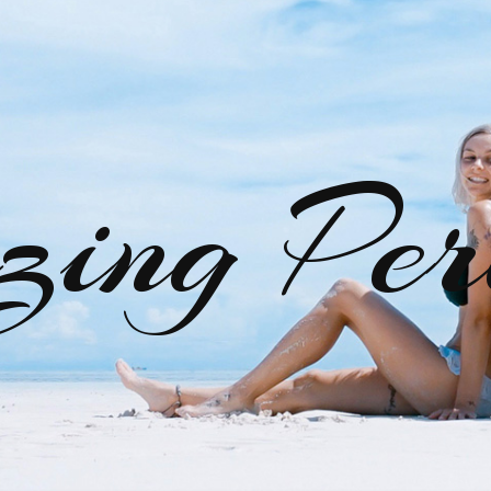
zing Per