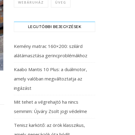
WEBÁRUHÁZ
ÜVEG
LEGUTÓBBI BEJEGYZÉSEK
Kemény matrac 160×200: szilárd
alátámasztása gerincproblémákhoz
Kaabo Mantis 10 Plus: a duálmotor,
amely valóban megváltoztatja az
ingázást
Mit tehet a végrehajtó ha nincs
semmim: Újváry Zsolt jogi védelme
Tenisz karkötő: az örök klasszikus,
amely generációk óta hódít