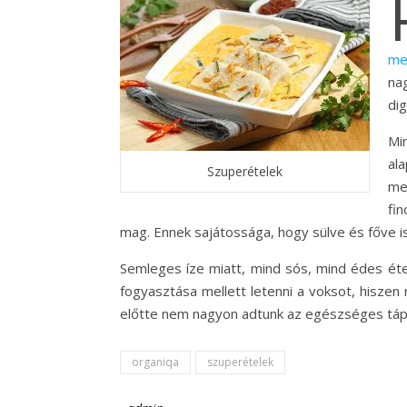
me
nag
dig
Mi
al
Szuperételek
me
fi
mag. Ennek sajátossága, hogy sülve és főve is
Semleges íze miatt, mind sós, mind édes éte
fogyasztása mellett letenni a voksot, hiszen
előtte nem nagyon adtunk az egészséges táplá
organiqa
szuperételek