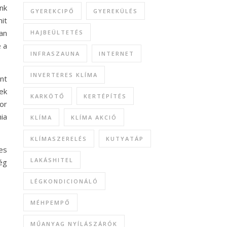
nk
GYEREKCIPŐ
GYEREKÜLÉS
it
an
HAJBEÜLTETÉS
 a
INFRASZAUNA
INTERNET
INVERTERES KLÍMA
nt
ek
KARKÖTŐ
KERTÉPÍTÉS
or
ia
KLÍMA
KLÍMA AKCIÓ
KLÍMASZERELÉS
KUTYATÁP
es
LAKÁSHITEL
ég
LÉGKONDICIONÁLÓ
MÉHPEMPŐ
MŰANYAG NYÍLÁSZÁRÓK