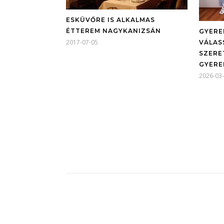
ESKÜVŐRE IS ALKALMAS
ÉTTEREM NAGYKANIZSÁN
GYERE
2017-07-05
VÁLAS
SZERE
GYERE
2026-03