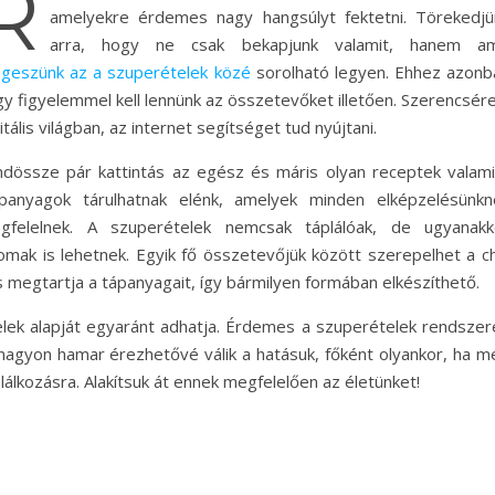
R
amelyekre érdemes nagy hangsúlyt fektetni. Törekedjü
arra, hogy ne csak bekapjunk valamit, hanem am
geszünk az a szuperételek közé
sorolható legyen. Ehhez azonb
y figyelemmel kell lennünk az összetevőket illetően. Szerencsére
itális világban, az internet segítséget tud nyújtani.
ndössze pár kattintás az egész és máris olyan receptek valami
apanyagok tárulhatnak elénk, amelyek minden elképzelésünkn
gfelelnek. A szuperételek nemcsak táplálóak, de ugyanakk
nomak is lehetnek. Egyik fő összetevőjük között szerepelhet a ch
 megtartja a tápanyagait, így bármilyen formában elkészíthető.
lek alapját egyaránt adhatja. Érdemes a szuperételek rendszer
 nagyon hamar érezhetővé válik a hatásuk, főként olyankor, ha m
lkozásra. Alakítsuk át ennek megfelelően az életünket!