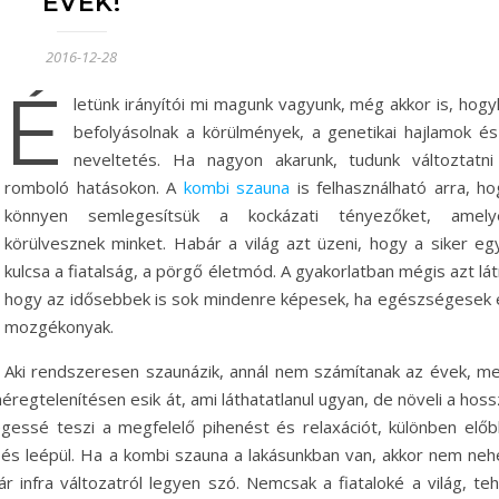
ÉVEK!
2016-12-28
É
letünk irányítói mi magunk vagyunk, még akkor is, hogy
befolyásolnak a körülmények, a genetikai hajlamok és
neveltetés. Ha nagyon akarunk, tudunk változtatni
romboló hatásokon. A
kombi szauna
is felhasználható arra, ho
könnyen semlegesítsük a kockázati tényezőket, amely
körülvesznek minket. Habár a világ azt üzeni, hogy a siker egy
kulcsa a fiatalság, a pörgő életmód. A gyakorlatban mégis azt lát
hogy az idősebbek is sok mindenre képesek, ha egészségesek 
mozgékonyak.
Aki rendszeresen szaunázik, annál nem számítanak az évek, me
egtelenítésen esik át, ami láthatatlanul ugyan, de növeli a hoss
égessé teszi a megfelelő pihenést és relaxációt, különben előb
st és leépül. Ha a kombi szauna a lakásunkban van, akkor nem neh
r infra változatról legyen szó. Nemcsak a fiataloké a világ, teh