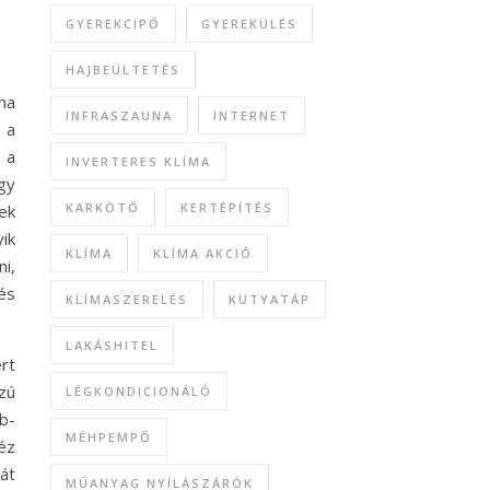
GYEREKCIPŐ
GYEREKÜLÉS
HAJBEÜLTETÉS
ha
INFRASZAUNA
INTERNET
 a
 a
INVERTERES KLÍMA
gy
KARKÖTŐ
KERTÉPÍTÉS
ek
ik
KLÍMA
KLÍMA AKCIÓ
ni,
és
KLÍMASZERELÉS
KUTYATÁP
LAKÁSHITEL
rt
zú
LÉGKONDICIONÁLÓ
b-
MÉHPEMPŐ
éz
át
MŰANYAG NYÍLÁSZÁRÓK