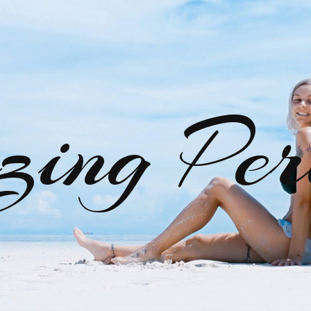
zing Per