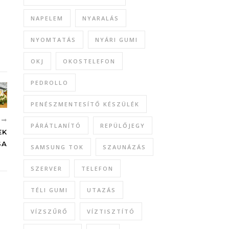
NAPELEM
NYARALÁS
NYOMTATÁS
NYÁRI GUMI
OKJ
OKOSTELEFON
PEDROLLO
PENÉSZMENTESÍTŐ KÉSZÜLÉK
B
PÁRÁTLANÍTÓ
REPÜLŐJEGY
EK
SA
SAMSUNG TOK
SZAUNÁZÁS
SZERVER
TELEFON
TÉLI GUMI
UTAZÁS
VÍZSZŰRŐ
VÍZTISZTÍTÓ