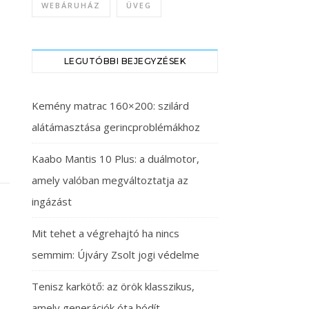
WEBÁRUHÁZ
ÜVEG
LEGUTÓBBI BEJEGYZÉSEK
Kemény matrac 160×200: szilárd
alátámasztása gerincproblémákhoz
Kaabo Mantis 10 Plus: a duálmotor,
amely valóban megváltoztatja az
ingázást
Mit tehet a végrehajtó ha nincs
semmim: Újváry Zsolt jogi védelme
Tenisz karkötő: az örök klasszikus,
amely generációk óta hódít