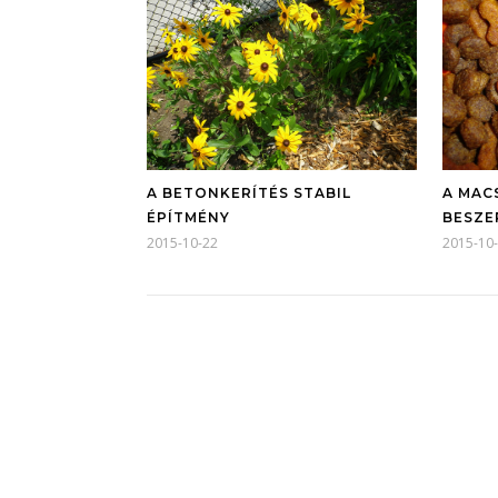
A BETONKERÍTÉS STABIL
A MAC
ÉPÍTMÉNY
BESZE
2015-10-22
2015-10