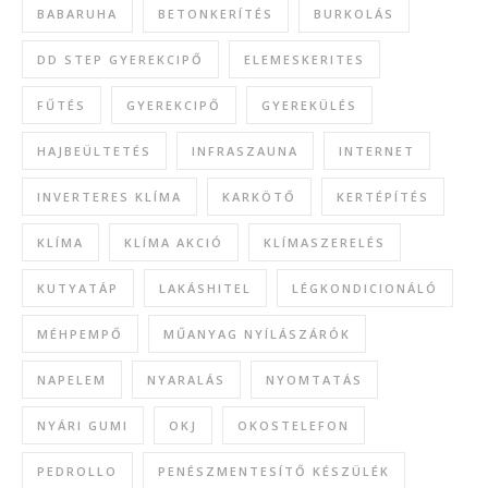
BABARUHA
BETONKERÍTÉS
BURKOLÁS
DD STEP GYEREKCIPŐ
ELEMESKERITES
FŰTÉS
GYEREKCIPŐ
GYEREKÜLÉS
HAJBEÜLTETÉS
INFRASZAUNA
INTERNET
INVERTERES KLÍMA
KARKÖTŐ
KERTÉPÍTÉS
KLÍMA
KLÍMA AKCIÓ
KLÍMASZERELÉS
KUTYATÁP
LAKÁSHITEL
LÉGKONDICIONÁLÓ
MÉHPEMPŐ
MŰANYAG NYÍLÁSZÁRÓK
NAPELEM
NYARALÁS
NYOMTATÁS
NYÁRI GUMI
OKJ
OKOSTELEFON
PEDROLLO
PENÉSZMENTESÍTŐ KÉSZÜLÉK