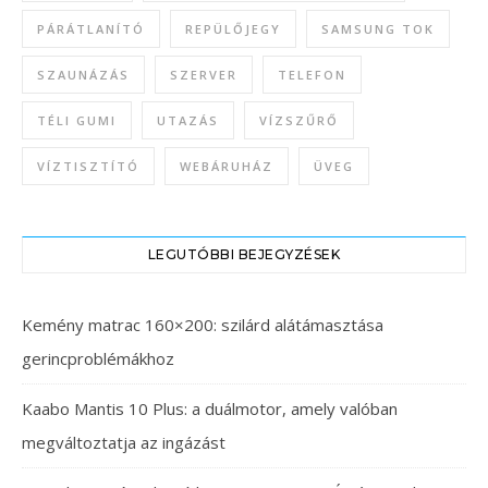
PÁRÁTLANÍTÓ
REPÜLŐJEGY
SAMSUNG TOK
SZAUNÁZÁS
SZERVER
TELEFON
TÉLI GUMI
UTAZÁS
VÍZSZŰRŐ
VÍZTISZTÍTÓ
WEBÁRUHÁZ
ÜVEG
LEGUTÓBBI BEJEGYZÉSEK
Kemény matrac 160×200: szilárd alátámasztása
gerincproblémákhoz
Kaabo Mantis 10 Plus: a duálmotor, amely valóban
megváltoztatja az ingázást