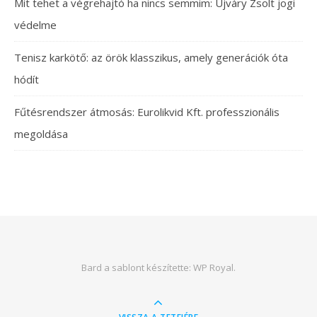
Mit tehet a végrehajtó ha nincs semmim: Újváry Zsolt jogi
védelme
Tenisz karkötő: az örök klasszikus, amely generációk óta
hódít
Fűtésrendszer átmosás: Eurolikvid Kft. professzionális
megoldása
Bard a sablont készítette:
WP Royal
.