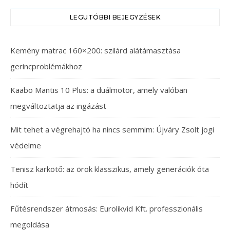
LEGUTÓBBI BEJEGYZÉSEK
Kemény matrac 160×200: szilárd alátámasztása
gerincproblémákhoz
Kaabo Mantis 10 Plus: a duálmotor, amely valóban
megváltoztatja az ingázást
Mit tehet a végrehajtó ha nincs semmim: Újváry Zsolt jogi
védelme
Tenisz karkötő: az örök klasszikus, amely generációk óta
hódít
Fűtésrendszer átmosás: Eurolikvid Kft. professzionális
megoldása