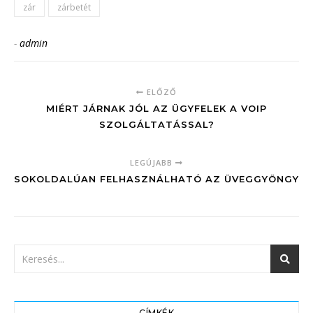
zár
zárbetét
-
admin
ELŐZŐ
MIÉRT JÁRNAK JÓL AZ ÜGYFELEK A VOIP
SZOLGÁLTATÁSSAL?
LEGÚJABB
SOKOLDALÚAN FELHASZNÁLHATÓ AZ ÜVEGGYÖNGY
CÍMKÉK