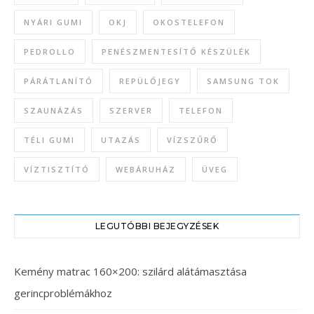
NYÁRI GUMI
OKJ
OKOSTELEFON
PEDROLLO
PENÉSZMENTESÍTŐ KÉSZÜLÉK
PÁRÁTLANÍTÓ
REPÜLŐJEGY
SAMSUNG TOK
SZAUNÁZÁS
SZERVER
TELEFON
TÉLI GUMI
UTAZÁS
VÍZSZŰRŐ
VÍZTISZTÍTÓ
WEBÁRUHÁZ
ÜVEG
LEGUTÓBBI BEJEGYZÉSEK
Kemény matrac 160×200: szilárd alátámasztása
gerincproblémákhoz