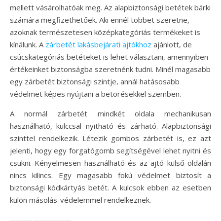
mellett vásárolhatóak meg. Az alapbiztonsági betétek bárki
számára megfizethetőek. Aki ennél többet szeretne,
azoknak természetesen középkategóriás termékeket is
kínálunk. A
zárbetét lakásbejárati ajtókhoz
ajánlott, de
csúcskategóriás betéteket is lehet választani, amennyiben
értékeinket biztonságba szeretnénk tudni. Minél magasabb
egy zárbetét biztonsági szintje, annál hatásosabb
védelmet képes nyújtani a betörésekkel szemben.
A normál zárbetét mindkét oldala mechanikusan
használható, kulccsal nyitható és zárható. Alapbiztonsági
szinttel rendelkezik. Létezik gombos zárbetét is, ez azt
jelenti, hogy egy forgatógomb segítségével lehet nyitni és
csukni. Kényelmesen használható és az ajtó külső oldalán
nincs kilincs. Egy magasabb fokú védelmet biztosít a
biztonsági kódkártyás betét. A kulcsok ebben az esetben
külön másolás-védelemmel rendelkeznek.