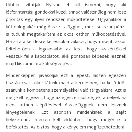
többen vitatják. Nyilván el kell ismerni, hogy aki
létfenntartási gondokkal küzd, annak valószínűleg nem lesz
prioritás egy ilyen rendszer működtetése. Ugyanakkor a
két dolog akár még össze is függhet, mert sokszor pénzt
is tudunk megtakarítani az okos otthon működtetésével.
Ha arra a kérdésre keressük a választ, hogy miként, akkor
feltehetően a legokosabb az lesz, hogy szakértőkkel
vesszük fel a kapcsolatot, akik pontosan képesek lesznek
majd kiszámolni a költségvetést.
Mindenképpen javasoljuk ezt a lépést, hiszen egészen
tisztán csak akkor látunk majd a kérdésben, ha kellő időt
szánunk a kompetens személyekkel való tárgyalásra. Azt is
meg kell jegyezni, hogy az egyszeri költségek, amelyek az
okos otthon kiépítésével összefüggnek, nem lesznek
lényegtelenek. Ezt azonban mindenkinek a saját
helyzetéhez mérten kell eldönteni, hogy megéri-e a
befektetés. Az biztos, hogy a kényelem megfizethetetlen!