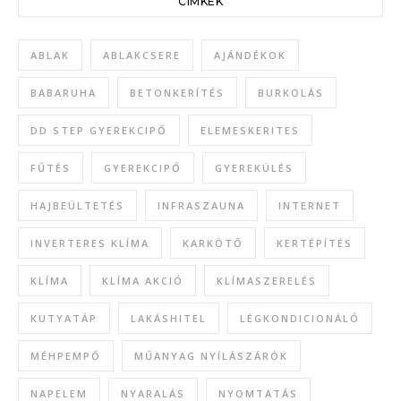
CÍMKÉK
ABLAK
ABLAKCSERE
AJÁNDÉKOK
BABARUHA
BETONKERÍTÉS
BURKOLÁS
DD STEP GYEREKCIPŐ
ELEMESKERITES
FŰTÉS
GYEREKCIPŐ
GYEREKÜLÉS
HAJBEÜLTETÉS
INFRASZAUNA
INTERNET
INVERTERES KLÍMA
KARKÖTŐ
KERTÉPÍTÉS
KLÍMA
KLÍMA AKCIÓ
KLÍMASZERELÉS
KUTYATÁP
LAKÁSHITEL
LÉGKONDICIONÁLÓ
MÉHPEMPŐ
MŰANYAG NYÍLÁSZÁRÓK
NAPELEM
NYARALÁS
NYOMTATÁS