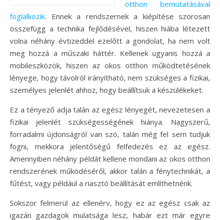
otthon bemutatásával
foglalkozik
. Ennek a rendszernek a kiépítése szorosan
összefügg a technika fejlődésével, hiszen hiába létezett
volna néhány évtizeddel ezelőtt a gondolat, ha nem volt
meg hozzá a műszaki háttér. Kellenek ugyanis hozzá a
mobileszközök, hiszen az okos otthon működtetésének
lényege, hogy távolról irányítható, nem szükséges a fizikai,
személyes jelenlét ahhoz, hogy beállítsuk a készülékeket.
Ez a tényező adja talán az egész lényegét, nevezetesen a
fizikai jelenlét szükségességének hiánya. Nagyszerű,
forradalmi újdonságról van szó, talán még fel sem tudjuk
fogni, mekkora jelentőségű felfedezés ez az egész.
Amennyiben néhány példát kellene mondani az okos otthon
rendszerének működéséről, akkor talán a fénytechnikát, a
fűtést, vagy például a riasztó beállítását említhetnénk.
Sokszor felmerül az ellenérv, hogy ez az egész csak az
igazán gazdagok mulatsága lesz, habár ezt már egyre