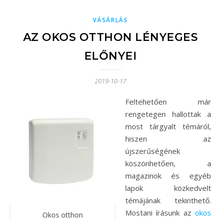
VÁSÁRLÁS
AZ OKOS OTTHON LÉNYEGES
ELŐNYEI
2019-10-17
Feltehetően már
rengetegen hallottak a
most tárgyalt témáról,
hiszen az
újszerűségének
köszönhetően, a
magazinok és egyéb
lapok közkedvelt
témájának tekinthető.
Mostani írásunk az
okos
Okos otthon