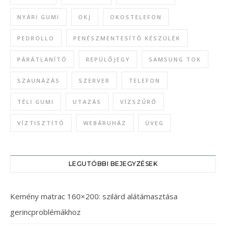
NYÁRI GUMI
OKJ
OKOSTELEFON
PEDROLLO
PENÉSZMENTESÍTŐ KÉSZÜLÉK
PÁRÁTLANÍTÓ
REPÜLŐJEGY
SAMSUNG TOK
SZAUNÁZÁS
SZERVER
TELEFON
TÉLI GUMI
UTAZÁS
VÍZSZŰRŐ
VÍZTISZTÍTÓ
WEBÁRUHÁZ
ÜVEG
LEGUTÓBBI BEJEGYZÉSEK
Kemény matrac 160×200: szilárd alátámasztása
gerincproblémákhoz