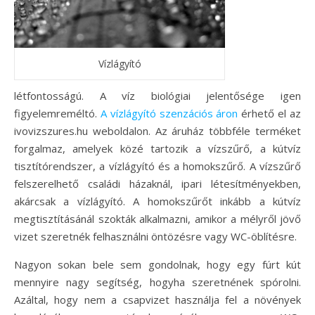
Vízlágyító
létfontosságú. A víz biológiai jelentősége igen
figyelemreméltó.
A vízlágyító szenzációs áron
érhető el az
ivovizszures.hu weboldalon. Az áruház többféle terméket
forgalmaz, amelyek közé tartozik a vízszűrő, a kútvíz
tisztítórendszer, a vízlágyító és a homokszűrő. A vízszűrő
felszerelhető családi házaknál, ipari létesítményekben,
akárcsak a vízlágyító. A homokszűrőt inkább a kútvíz
megtisztításánál szokták alkalmazni, amikor a mélyről jövő
vizet szeretnék felhasználni öntözésre vagy WC-öblítésre.
Nagyon sokan bele sem gondolnak, hogy egy fúrt kút
mennyire nagy segítség, hogyha szeretnének spórolni.
Azáltal, hogy nem a csapvizet használja fel a növények