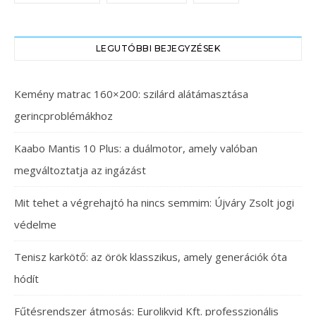
LEGUTÓBBI BEJEGYZÉSEK
Kemény matrac 160×200: szilárd alátámasztása
gerincproblémákhoz
Kaabo Mantis 10 Plus: a duálmotor, amely valóban
megváltoztatja az ingázást
Mit tehet a végrehajtó ha nincs semmim: Újváry Zsolt jogi
védelme
Tenisz karkötő: az örök klasszikus, amely generációk óta
hódít
Fűtésrendszer átmosás: Eurolikvid Kft. professzionális