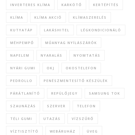
INVERTERES KLÍMA
KARKÖTŐ
KERTÉPÍTÉS
KLÍMA
KLÍMA AKCIÓ
KLÍMASZERELÉS
KUTYATÁP
LAKÁSHITEL
LÉGKONDICIONÁLÓ
MÉHPEMPŐ
MŰANYAG NYÍLÁSZÁRÓK
NAPELEM
NYARALÁS
NYOMTATÁS
NYÁRI GUMI
OKJ
OKOSTELEFON
PEDROLLO
PENÉSZMENTESÍTŐ KÉSZÜLÉK
PÁRÁTLANÍTÓ
REPÜLŐJEGY
SAMSUNG TOK
SZAUNÁZÁS
SZERVER
TELEFON
TÉLI GUMI
UTAZÁS
VÍZSZŰRŐ
VÍZTISZTÍTÓ
WEBÁRUHÁZ
ÜVEG