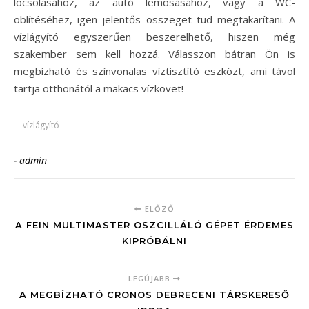
locsolásához, az autó lemosásához, vagy a WC-
öblítéséhez, igen jelentős összeget tud megtakarítani. A
vízlágyító egyszerűen beszerelhető, hiszen még
szakember sem kell hozzá. Válasszon bátran Ön is
megbízható és színvonalas víztisztító eszközt, ami távol
tartja otthonától a makacs vízkövet!
vízlágyító
-
admin
ELŐZŐ
A FEIN MULTIMASTER OSZCILLÁLÓ GÉPET ÉRDEMES
KIPRÓBÁLNI
LEGÚJABB
A MEGBÍZHATÓ CRONOS DEBRECENI TÁRSKERESŐ