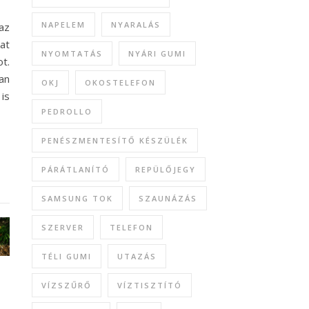
NAPELEM
NYARALÁS
az
at
NYOMTATÁS
NYÁRI GUMI
t.
an
OKJ
OKOSTELEFON
is
PEDROLLO
PENÉSZMENTESÍTŐ KÉSZÜLÉK
PÁRÁTLANÍTÓ
REPÜLŐJEGY
SAMSUNG TOK
SZAUNÁZÁS
SZERVER
TELEFON
TÉLI GUMI
UTAZÁS
VÍZSZŰRŐ
VÍZTISZTÍTÓ