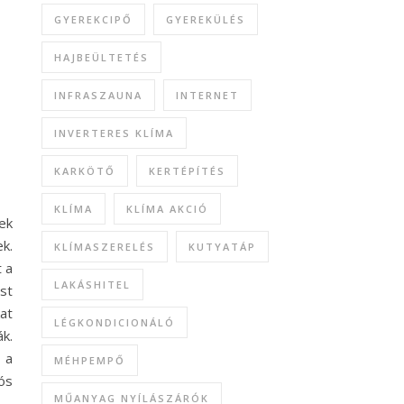
GYEREKCIPŐ
GYEREKÜLÉS
HAJBEÜLTETÉS
INFRASZAUNA
INTERNET
INVERTERES KLÍMA
KARKÖTŐ
KERTÉPÍTÉS
KLÍMA
KLÍMA AKCIÓ
ek
k.
KLÍMASZERELÉS
KUTYATÁP
t a
LAKÁSHITEL
st
at
LÉGKONDICIONÁLÓ
k.
 a
MÉHPEMPŐ
ós
MŰANYAG NYÍLÁSZÁRÓK