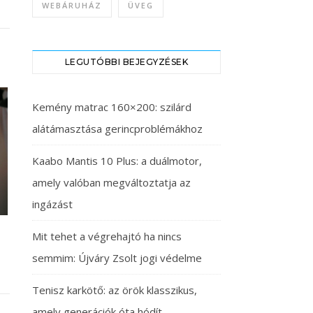
WEBÁRUHÁZ
ÜVEG
LEGUTÓBBI BEJEGYZÉSEK
Kemény matrac 160×200: szilárd
alátámasztása gerincproblémákhoz
Kaabo Mantis 10 Plus: a duálmotor,
amely valóban megváltoztatja az
ingázást
Mit tehet a végrehajtó ha nincs
semmim: Újváry Zsolt jogi védelme
Tenisz karkötő: az örök klasszikus,
amely generációk óta hódít