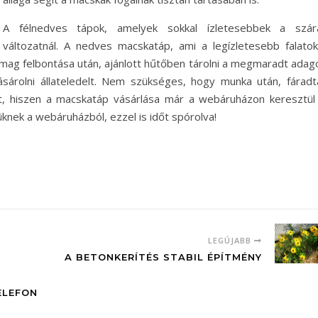
A félnedves tápok, amelyek sokkal ízletesebbek a szár
változatnál. A nedves macskatáp, ami a legízletesebb falatok
mag felbontása után, ajánlott hűtőben tárolni a megmaradt adago
rolni állateledelt. Nem szükséges, hogy munka után, fáradt
it, hiszen a macskatáp vásárlása már a webáruházon keresztül 
knek a webáruházból, ezzel is időt spórolva!
LEGÚJABB
A BETONKERÍTÉS STABIL ÉPÍTMÉNY
ELEFON