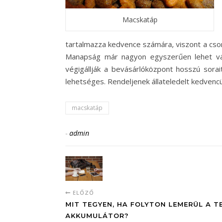
Macskatáp
tartalmazza kedvence számára, viszont a cso
Manapság már nagyon egyszerűen lehet vásá
végigállják a bevásárlóközpont hosszú sora
lehetséges. Rendeljenek állateledelt kedvencü
macskatáp
-
admin
ELŐZŐ
MIT TEGYEN, HA FOLYTON LEMERÜL A T
AKKUMULÁTOR?