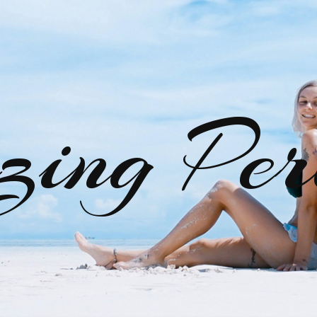
zing Per