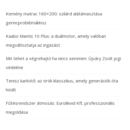
Kemény matrac 160×200: szilárd alátámasztása
gerincproblémákhoz
Kaabo Mantis 10 Plus: a duálmotor, amely valóban
megváltoztatja az ingázást
Mit tehet a végrehajtó ha nincs semmim: Újváry Zsolt jogi
védelme
Tenisz karkötő: az örök klasszikus, amely generációk óta
hódít
Fűtésrendszer átmosás: Eurolikvid Kft. professzionális
megoldása