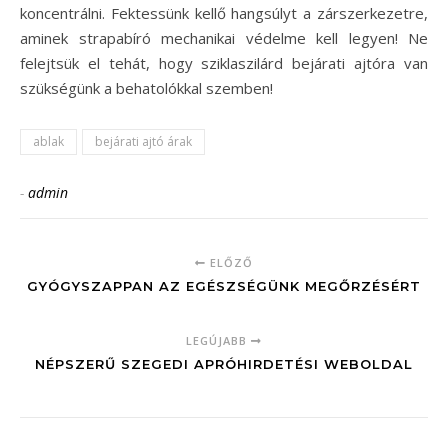
koncentrálni. Fektessünk kellő hangsúlyt a zárszerkezetre,
aminek strapabíró mechanikai védelme kell legyen! Ne
felejtsük el tehát, hogy sziklaszilárd bejárati ajtóra van
szükségünk a behatolókkal szemben!
ablak
bejárati ajtó árak
-
admin
ELŐZŐ
GYÓGYSZAPPAN AZ EGÉSZSÉGÜNK MEGŐRZÉSÉRT
LEGÚJABB
NÉPSZERŰ SZEGEDI APRÓHIRDETÉSI WEBOLDAL