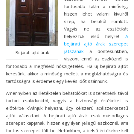
fontosabb talán a minőség,
hiszen lehet valami kívülről
szép, ha belülről romlott.
Vagyis ne az esztétikát
helyezzük első helyre!
A
bejárati ajtó árak szerepet
játszanak
a döntésünkben,
Bejárati ajtó árak
viszont ennél az eszköznél is
fontosabb a megfelelő hőszigetelés. Ha új bejárati ajtót
keresünk, akkor a minőség mellett a megbízhatóságra és
tartósságra is érdemes egy kevés időt szánnunk.
Amennyiben az illetéktelen behatolókat is szeretnénk távol
tartani családunktól, vagyis a biztonsági értékeket is
előtérbe kívánjuk helyezni, úgy célszerű acélszerkezetű
ajtót választani. A bejárati ajtó árak csak másodlagos
szerepet kapjanak, hiszen egy ilyen jellegű eszköznél, ami
fontos szerepet tölt be életünkben, a belső értékekre kell