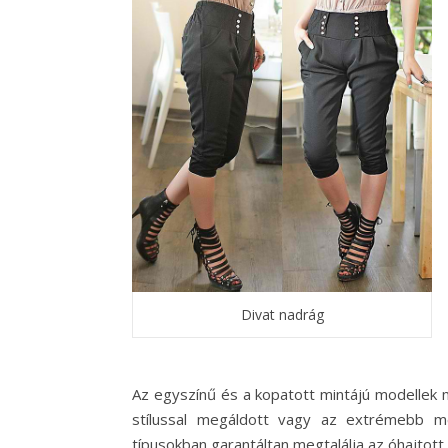
Divat nadrág
Az egyszínű és a kopatott mintájú modellek 
stílussal megáldott vagy az extrémebb me
típusokban garantáltan megtalálja az óhajtott