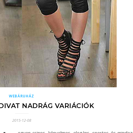
WEBÁRUHÁZ
DIVAT NADRÁG VARIÁCIÓK
2015-12-08
egyen csinos, kényelmes, elegáns, sportos és mindez