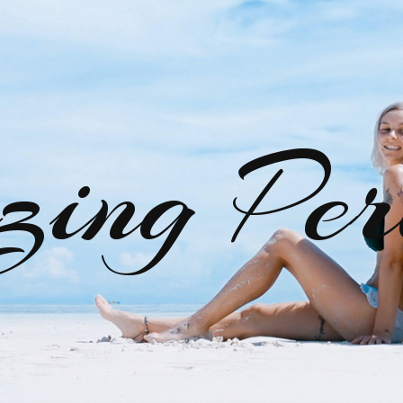
zing Per