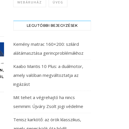
WEBÁRUHÁZ
ÜVEG
LEGUTÓBBI BEJEGYZÉSEK
Kemény matrac 160×200: szilárd
alátámasztása gerincproblémákhoz
B
Kaabo Mantis 10 Plus: a duálmotor,
N,
amely valóban megváltoztatja az
ÜL
ingázást
Mit tehet a végrehajtó ha nincs
semmim: Újváry Zsolt jogi védelme
Tenisz karkötő: az örök klasszikus,
amely generációk óta hódít