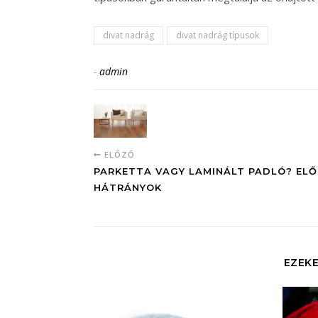
divat nadrág
divat nadrág típusok
-
admin
ELŐZŐ
PARKETTA VAGY LAMINÁLT PADLÓ? ELŐ
HÁTRÁNYOK
EZEKE