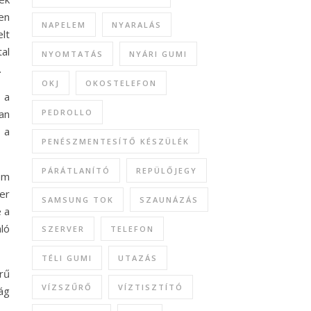
en
NAPELEM
NYARALÁS
lt
tal
NYOMTATÁS
NYÁRI GUMI
.
OKJ
OKOSTELEFON
 a
an
PEDROLLO
 a
PENÉSZMENTESÍTŐ KÉSZÜLÉK
PÁRÁTLANÍTÓ
REPÜLŐJEGY
em
er
SAMSUNG TOK
SZAUNÁZÁS
e a
ló
SZERVER
TELEFON
TÉLI GUMI
UTAZÁS
rű
VÍZSZŰRŐ
VÍZTISZTÍTÓ
ág