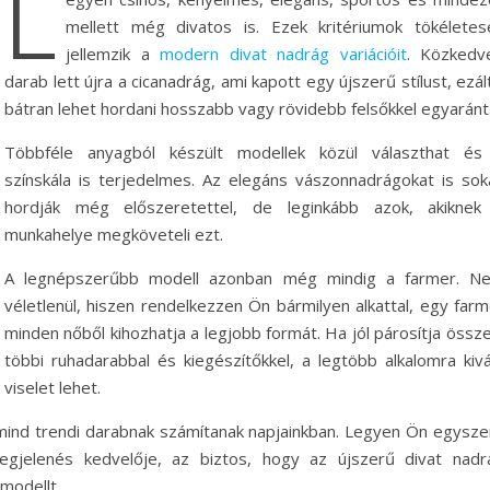
L
mellett még divatos is. Ezek kritériumok tökéletes
jellemzik a
modern divat nadrág variációit
. Közkedve
darab lett újra a cicanadrág, ami kapott egy újszerű stílust, ezál
bátran lehet hordani hosszabb vagy rövidebb felsőkkel egyaránt
Többféle anyagból készült modellek közül választhat és
színskála is terjedelmes. Az elegáns vászonnadrágokat is sok
hordják még előszeretettel, de leginkább azok, akiknek
munkahelye megköveteli ezt.
A legnépszerűbb modell azonban még mindig a farmer. N
véletlenül, hiszen rendelkezzen Ön bármilyen alkattal, egy farm
minden nőből kihozhatja a legjobb formát. Ha jól párosítja össz
többi ruhadarabbal és kiegészítőkkel, a legtöbb alkalomra kivá
viselet lehet.
mind trendi darabnak számítanak napjainkban. Legyen Ön egysze
gjelenés kedvelője, az biztos, hogy az újszerű divat nadr
 modellt.