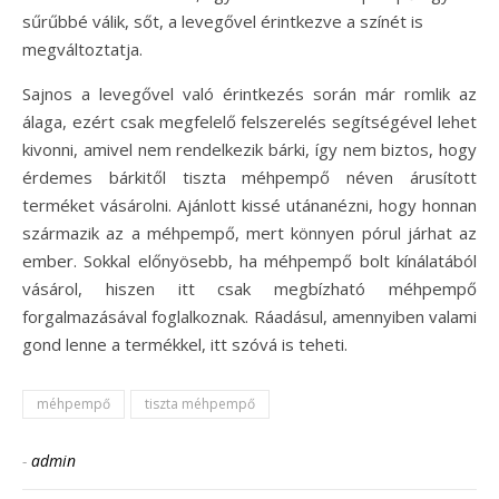
sűrűbbé válik, sőt, a levegővel érintkezve a színét is
megváltoztatja.
Sajnos a levegővel való érintkezés során már romlik az
álaga, ezért csak megfelelő felszerelés segítségével lehet
kivonni, amivel nem rendelkezik bárki, így nem biztos, hogy
érdemes bárkitől tiszta méhpempő néven árusított
terméket vásárolni. Ajánlott kissé utánanézni, hogy honnan
származik az a méhpempő, mert könnyen pórul járhat az
ember. Sokkal előnyösebb, ha méhpempő bolt kínálatából
vásárol, hiszen itt csak megbízható méhpempő
forgalmazásával foglalkoznak. Ráadásul, amennyiben valami
gond lenne a termékkel, itt szóvá is teheti.
méhpempő
tiszta méhpempő
-
admin