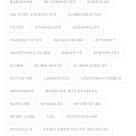
BABARUHA
BETONKERÍTÉS
BURKOLÁS
DD STEP GYEREKCIPŐ
ELEMESKERITES
FŰTÉS
GYEREKCIPŐ
GYEREKÜLÉS
HAJBEÜLTETÉS
INFRASZAUNA
INTERNET
INVERTERES KLÍMA
KARKÖTŐ
KERTÉPÍTÉS
KLÍMA
KLÍMA AKCIÓ
KLÍMASZERELÉS
KUTYATÁP
LAKÁSHITEL
LÉGKONDICIONÁLÓ
MÉHPEMPŐ
MŰANYAG NYÍLÁSZÁRÓK
NAPELEM
NYARALÁS
NYOMTATÁS
NYÁRI GUMI
OKJ
OKOSTELEFON
PEDROLLO
PENÉSZMENTESÍTŐ KÉSZÜLÉK