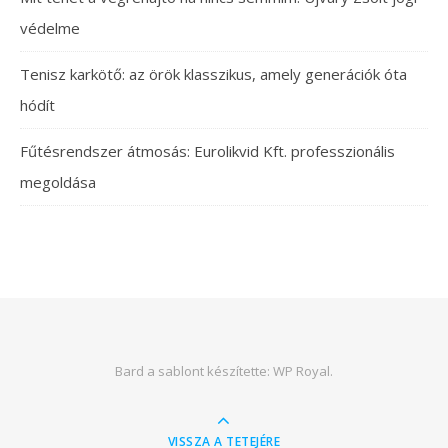
védelme
Tenisz karkötő: az örök klasszikus, amely generációk óta
hódít
Fűtésrendszer átmosás: Eurolikvid Kft. professzionális
megoldása
Bard a sablont készítette:
WP Royal
.
VISSZA A TETEJÉRE