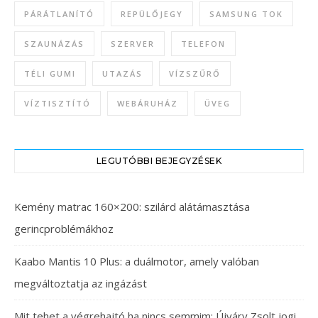
PÁRÁTLANÍTÓ
REPÜLŐJEGY
SAMSUNG TOK
SZAUNÁZÁS
SZERVER
TELEFON
TÉLI GUMI
UTAZÁS
VÍZSZŰRŐ
VÍZTISZTÍTÓ
WEBÁRUHÁZ
ÜVEG
LEGUTÓBBI BEJEGYZÉSEK
Kemény matrac 160×200: szilárd alátámasztása
gerincproblémákhoz
Kaabo Mantis 10 Plus: a duálmotor, amely valóban
megváltoztatja az ingázást
Mit tehet a végrehajtó ha nincs semmim: Újváry Zsolt jogi