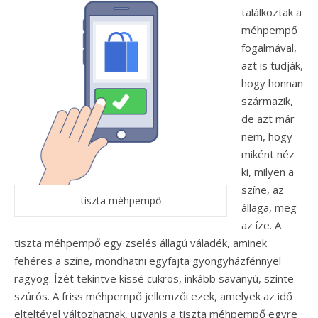
találkoztak a
méhpempő
fogalmával,
azt is tudják,
hogy honnan
származik,
de azt már
nem, hogy
miként néz
ki, milyen a
színe, az
tiszta méhpempő
állaga, meg
az íze. A
tiszta méhpempő egy zselés állagú váladék, aminek
fehéres a színe, mondhatni egyfajta gyöngyházfénnyel
ragyog. Ízét tekintve kissé cukros, inkább savanyú, szinte
szúrós. A friss méhpempő jellemzői ezek, amelyek az idő
elteltével változhatnak, ugyanis a tiszta méhpempő egyre