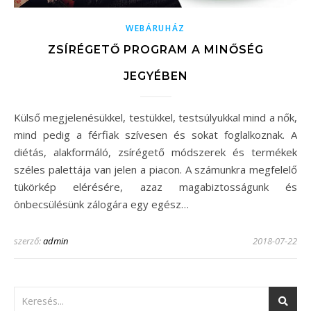
WEBÁRUHÁZ
ZSÍRÉGETŐ PROGRAM A MINŐSÉG
JEGYÉBEN
Külső megjelenésükkel, testükkel, testsúlyukkal mind a nők,
mind pedig a férfiak szívesen és sokat foglalkoznak. A
diétás, alakformáló, zsírégető módszerek és termékek
széles palettája van jelen a piacon. A számunkra megfelelő
tükörkép elérésére, azaz magabiztosságunk és
önbecsülésünk zálogára egy egész…
szerző:
admin
2018-07-22