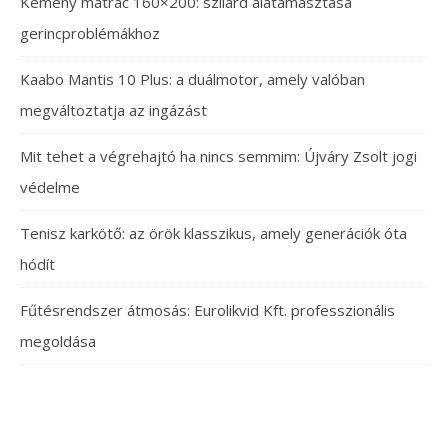
Kemény matrac 160×200: szilárd alátámasztása
gerincproblémákhoz
Kaabo Mantis 10 Plus: a duálmotor, amely valóban
megváltoztatja az ingázást
Mit tehet a végrehajtó ha nincs semmim: Újváry Zsolt jogi
védelme
Tenisz karkötő: az örök klasszikus, amely generációk óta
hódít
Fűtésrendszer átmosás: Eurolikvid Kft. professzionális
megoldása