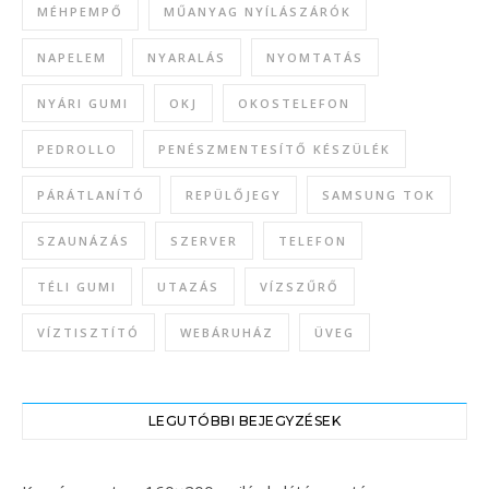
MÉHPEMPŐ
MŰANYAG NYÍLÁSZÁRÓK
NAPELEM
NYARALÁS
NYOMTATÁS
NYÁRI GUMI
OKJ
OKOSTELEFON
PEDROLLO
PENÉSZMENTESÍTŐ KÉSZÜLÉK
PÁRÁTLANÍTÓ
REPÜLŐJEGY
SAMSUNG TOK
SZAUNÁZÁS
SZERVER
TELEFON
TÉLI GUMI
UTAZÁS
VÍZSZŰRŐ
VÍZTISZTÍTÓ
WEBÁRUHÁZ
ÜVEG
LEGUTÓBBI BEJEGYZÉSEK