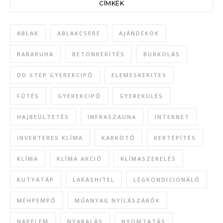
CÍMKÉK
ABLAK
ABLAKCSERE
AJÁNDÉKOK
BABARUHA
BETONKERÍTÉS
BURKOLÁS
DD STEP GYEREKCIPŐ
ELEMESKERITES
FŰTÉS
GYEREKCIPŐ
GYEREKÜLÉS
HAJBEÜLTETÉS
INFRASZAUNA
INTERNET
INVERTERES KLÍMA
KARKÖTŐ
KERTÉPÍTÉS
KLÍMA
KLÍMA AKCIÓ
KLÍMASZERELÉS
KUTYATÁP
LAKÁSHITEL
LÉGKONDICIONÁLÓ
MÉHPEMPŐ
MŰANYAG NYÍLÁSZÁRÓK
NAPELEM
NYARALÁS
NYOMTATÁS