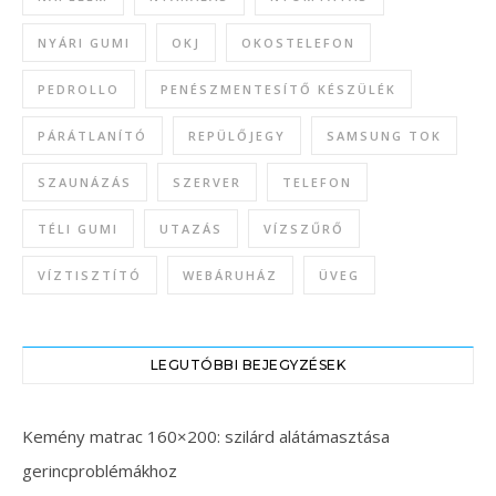
NYÁRI GUMI
OKJ
OKOSTELEFON
PEDROLLO
PENÉSZMENTESÍTŐ KÉSZÜLÉK
PÁRÁTLANÍTÓ
REPÜLŐJEGY
SAMSUNG TOK
SZAUNÁZÁS
SZERVER
TELEFON
TÉLI GUMI
UTAZÁS
VÍZSZŰRŐ
VÍZTISZTÍTÓ
WEBÁRUHÁZ
ÜVEG
LEGUTÓBBI BEJEGYZÉSEK
Kemény matrac 160×200: szilárd alátámasztása
gerincproblémákhoz