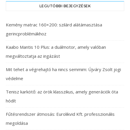
LEGUTÓBBI BEJEGYZÉSEK
Kemény matrac 160×200: szilárd alátámasztása
gerincproblémákhoz
Kaabo Mantis 10 Plus: a duálmotor, amely valóban
megváltoztatja az ingázást
Mit tehet a végrehajtó ha nincs semmim: Újváry Zsolt jogi
védelme
Tenisz karkötő: az örök klasszikus, amely generációk óta
hódít
Fűtésrendszer átmosás: Eurolikvid Kft. professzionális
megoldása