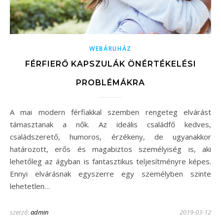
WEBÁRUHÁZ
FÉRFIERŐ KAPSZULÁK ÖNÉRTÉKELÉSI
PROBLÉMÁKRA
A mai modern férfiakkal szemben rengeteg elvárást
támasztanak a nők. Az ideális családfő kedves,
családszerető, humoros, érzékeny, de ugyanakkor
határozott, erős és magabiztos személyiség is, aki
lehetőleg az ágyban is fantasztikus teljesítményre képes.
Ennyi elvárásnak egyszerre egy személyben szinte
lehetetlen…
szerző:
admin
2019-03-12