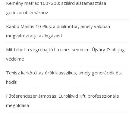
Kemény matrac 160×200: szilárd alátámasztása
gerincproblémákhoz
Kaabo Mantis 10 Plus: a duálmotor, amely valóban
megváltoztatja az ingázást
Mit tehet a végrehajtó ha nincs semmim: Újváry Zsolt jogi
védelme
Tenisz karkötő: az örök klasszikus, amely generációk óta
hódít
Fűtésrendszer átmosás: Eurolikvid Kft. professzionális
megoldása