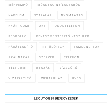
MÉHPEMPŐ
MŰANYAG NYÍLÁSZÁRÓK
NAPELEM
NYARALÁS
NYOMTATÁS
NYÁRI GUMI
OKJ
OKOSTELEFON
PEDROLLO
PENÉSZMENTESÍTŐ KÉSZÜLÉK
PÁRÁTLANÍTÓ
REPÜLŐJEGY
SAMSUNG TOK
SZAUNÁZÁS
SZERVER
TELEFON
TÉLI GUMI
UTAZÁS
VÍZSZŰRŐ
VÍZTISZTÍTÓ
WEBÁRUHÁZ
ÜVEG
LEGUTÓBBI BEJEGYZÉSEK