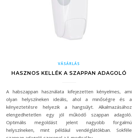
VÁSÁRLÁS
HASZNOS KELLÉK A SZAPPAN ADAGOLÓ
A habszappan használata kifejezetten kényelmes, ami
olyan helyszíneken ideális, ahol a minőségre és a
kényeztetésre helyezik a hangsúlyt. Alkalmazásához
elengedhetetlen egy jól működő szappan adagoló.
Optimális megoldást jelent nagyobb forgalmú
helyszíneken, mint például vendéglátókban. Sokféle
szappan adagoló szerepel a t-medical.hu…