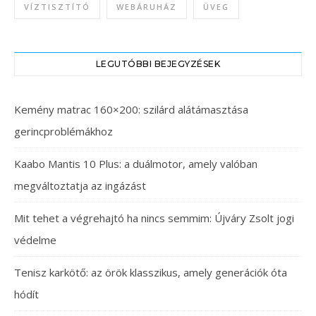
VÍZTISZTÍTÓ
WEBÁRUHÁZ
ÜVEG
LEGUTÓBBI BEJEGYZÉSEK
Kemény matrac 160×200: szilárd alátámasztása
gerincproblémákhoz
Kaabo Mantis 10 Plus: a duálmotor, amely valóban
megváltoztatja az ingázást
Mit tehet a végrehajtó ha nincs semmim: Újváry Zsolt jogi
védelme
Tenisz karkötő: az örök klasszikus, amely generációk óta
hódít