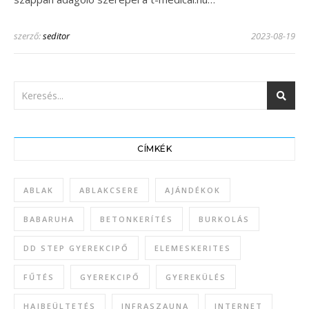
szerző:
seditor
2023-08-19
CÍMKÉK
ABLAK
ABLAKCSERE
AJÁNDÉKOK
BABARUHA
BETONKERÍTÉS
BURKOLÁS
DD STEP GYEREKCIPŐ
ELEMESKERITES
FŰTÉS
GYEREKCIPŐ
GYEREKÜLÉS
HAJBEÜLTETÉS
INFRASZAUNA
INTERNET