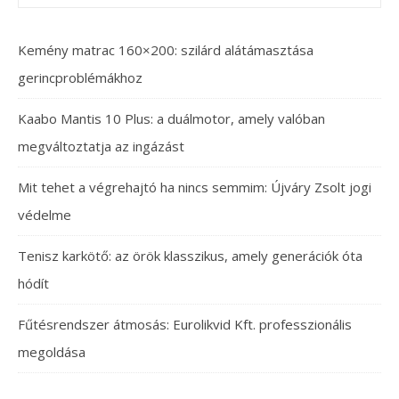
Kemény matrac 160×200: szilárd alátámasztása
gerincproblémákhoz
Kaabo Mantis 10 Plus: a duálmotor, amely valóban
megváltoztatja az ingázást
Mit tehet a végrehajtó ha nincs semmim: Újváry Zsolt jogi
védelme
Tenisz karkötő: az örök klasszikus, amely generációk óta
hódít
Fűtésrendszer átmosás: Eurolikvid Kft. professzionális
megoldása