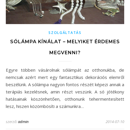
SZOLGÁLTATÁS
SÓLÁMPA KÍNÁLAT – MELYIKET ÉRDEMES
MEGVENNI?
Egyre többen vásárolnak sólámpát az otthonukba, de
nemcsak azért mert egy fantasztikus dekorációs elemről
beszélünk. A sólámpa nagyon fontos részét képezi annak a
terápiás kezelésnek, amin részt veszünk. A só jótékony
hatásainak köszönhetően, otthonunk tehermentesített
lesz, hiszen közömbösíti a számunkra…
szerző:
admin
2014-07-10