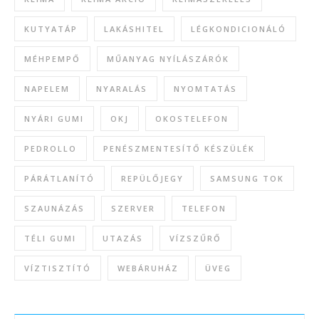
KUTYATÁP
LAKÁSHITEL
LÉGKONDICIONÁLÓ
MÉHPEMPŐ
MŰANYAG NYÍLÁSZÁRÓK
NAPELEM
NYARALÁS
NYOMTATÁS
NYÁRI GUMI
OKJ
OKOSTELEFON
PEDROLLO
PENÉSZMENTESÍTŐ KÉSZÜLÉK
PÁRÁTLANÍTÓ
REPÜLŐJEGY
SAMSUNG TOK
SZAUNÁZÁS
SZERVER
TELEFON
TÉLI GUMI
UTAZÁS
VÍZSZŰRŐ
VÍZTISZTÍTÓ
WEBÁRUHÁZ
ÜVEG