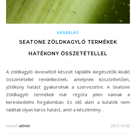
VÁSÁRLÁS
SEATONE ZÖLDKAGYLÓ TERMÉKEK
HATÉKONY ÖSSZETÉTELLEL
A zöldkagyló kivonatból készült táplálék kiegészítők kiváló
összetétellel rendelkeznek, amelynek köszönhetően,
jótékony hatást gyakorolnak a szervezetre. A Seatone
Zöldkagyló termékek már régóta jelen vannak a
kereskedelmi forgalomban. Ez idő alatt a kutatók nem
találtak olyan káros hatást, amit a készítmény…
szerző:
admin
2013-10-02