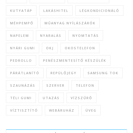
KUTYATÁP
LAKÁSHITEL
LÉGKONDICIONÁLÓ
MÉHPEMPŐ
MŰANYAG NYÍLÁSZÁRÓK
NAPELEM
NYARALÁS
NYOMTATÁS
NYÁRI GUMI
OKJ
OKOSTELEFON
PEDROLLO
PENÉSZMENTESÍTŐ KÉSZÜLÉK
PÁRÁTLANÍTÓ
REPÜLŐJEGY
SAMSUNG TOK
SZAUNÁZÁS
SZERVER
TELEFON
TÉLI GUMI
UTAZÁS
VÍZSZŰRŐ
VÍZTISZTÍTÓ
WEBÁRUHÁZ
ÜVEG