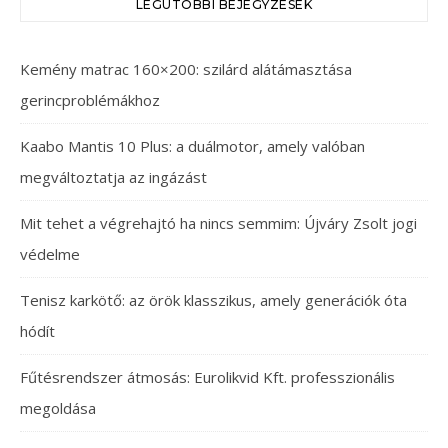
LEGUTÓBBI BEJEGYZÉSEK
Kemény matrac 160×200: szilárd alátámasztása
gerincproblémákhoz
Kaabo Mantis 10 Plus: a duálmotor, amely valóban
megváltoztatja az ingázást
Mit tehet a végrehajtó ha nincs semmim: Újváry Zsolt jogi
védelme
Tenisz karkötő: az örök klasszikus, amely generációk óta
hódít
Fűtésrendszer átmosás: Eurolikvid Kft. professzionális
megoldása