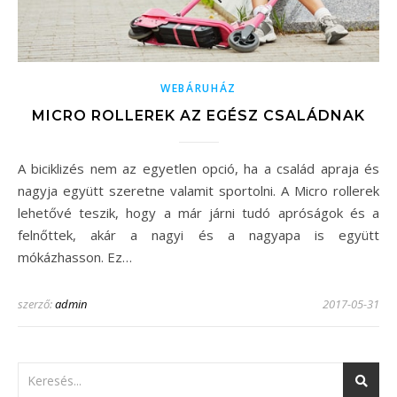
WEBÁRUHÁZ
MICRO ROLLEREK AZ EGÉSZ CSALÁDNAK
A biciklizés nem az egyetlen opció, ha a család apraja és
nagyja együtt szeretne valamit sportolni. A Micro rollerek
lehetővé teszik, hogy a már járni tudó apróságok és a
felnőttek, akár a nagyi és a nagyapa is együtt
mókázhasson. Ez…
szerző:
admin
2017-05-31