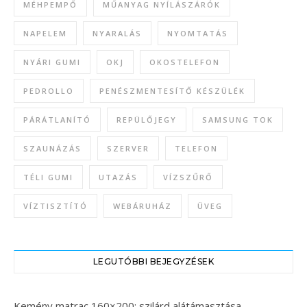
MÉHPEMPŐ
MŰANYAG NYÍLÁSZÁRÓK
NAPELEM
NYARALÁS
NYOMTATÁS
NYÁRI GUMI
OKJ
OKOSTELEFON
PEDROLLO
PENÉSZMENTESÍTŐ KÉSZÜLÉK
PÁRÁTLANÍTÓ
REPÜLŐJEGY
SAMSUNG TOK
SZAUNÁZÁS
SZERVER
TELEFON
TÉLI GUMI
UTAZÁS
VÍZSZŰRŐ
VÍZTISZTÍTÓ
WEBÁRUHÁZ
ÜVEG
LEGUTÓBBI BEJEGYZÉSEK
Kemény matrac 160×200: szilárd alátámasztása